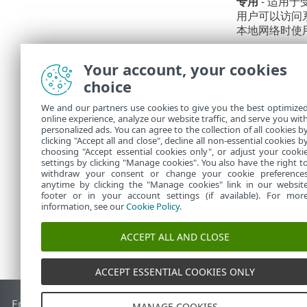
专用
- 适用
用户可以访问
本地网络时使
公共
- 适用
源处于停用状
Your account, your cookies
连接。
choice
用户定义的配
We and our partners use cookies to give you the best optimize
online experience, analyze our website traffic, and serve you wit
不正确
personalized ads. You can agree to the collection of all cookies b
clicking "Accept all and close", decline all non-essential cookies b
choosing "Accept essential cookies only", or adjust your cooki
settings by clicking "Manage cookies". You also have the right t
withdraw your consent or change your cookie preference
anytime by clicking the "Manage cookies" link in our websit
footer or in your account settings (if available). For mor
information, see our
Cookie Policy
.
ACCEPT ALL AND CLOSE
ACCEPT ESSENTIAL COOKIES ONLY
End of Life
ESET 知识库
ESET 论坛
ESET Status Portal
区域支
MANAGE COOKIES