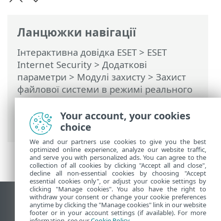
Ланцюжки навігації
Інтерактивна довідка ESET
>
ESET
Internet Security
>
Додаткові
параметри
>
Модулі захисту
>
Захист
файлової системи в режимі реального
часу
> Можливі причини для змінення
конфігурації захисту в режимі
Your account, your cookies
реального часу
choice
We and our partners use cookies to give you the best
optimized online experience, analyze our website traffic,
and serve you with personalized ads. You can agree to the
collection of all cookies by clicking "Accept all and close",
decline all non-essential cookies by choosing "Accept
essential cookies only", or adjust your cookie settings by
clicking "Manage cookies". You also have the right to
withdraw your consent or change your cookie preferences
Переглянути повну версію
anytime by clicking the "Manage cookies" link in our website
footer or in your account settings (if available). For more
End of Life
information, see our
Cookie Policy
.