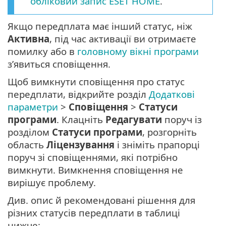
обліковий запис ESET HOME
.
Якщо передплата має інший статус, ніж
Активна
, під час активації ви отримаєте
помилку або в
головному вікні програми
з’явиться сповіщення.
Щоб вимкнути сповіщення про статус
передплати, відкрийте розділ
Додаткові
параметри
>
Сповіщення
>
Статуси
програми
. Клацніть
Редагувати
поруч із
розділом
Статуси програми
, розгорніть
область
Ліцензування
і зніміть прапорці
поруч зі сповіщеннями, які потрібно
вимкнути. Вимкнення сповіщення не
вирішує проблему.
Див. опис й рекомендовані рішення для
різних статусів передплати в таблиці
нижче: