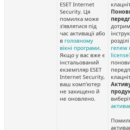
ESET Internet
клацні
Security. Ця
Понов
помилка може
перед
з’являтися під
дотрим
час активації або
інструк
в
головному
розділ
вікні програми
.
renew
Якщо у вас вже є
license
інстальований
понов
екземпляр ESET
передп
Internet Security,
клацні
ваш комп’ютер
Актив
не захищено й
проду
не оновлено.
вибері
активац
Помил
активац