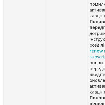
помил
активац
клацні
Понов
перед
дотрим
інструк
розділ
renew
subscri
онови
передп
введіт
оновл
активац
клацні
Понов
перед