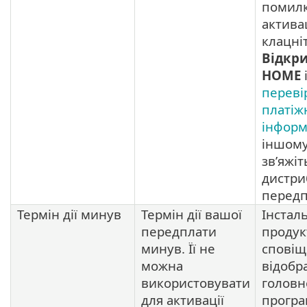
помил
активац
клацні
Відкри
HOME
переві
платіж
інформ
іншому
зв’яжіт
дистри
передп
Термін дії минув
Термін дії вашої
Інстал
передплати
продукт
минув. Її не
сповіщ
можна
відобр
використовувати
головн
для активації
програ