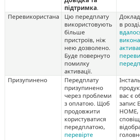
підтримка
.
Перевикористана
Цю передплату
Доклад
використовують
в розді
більше
вдалос
пристроїв, ніж
викона
нею дозволено.
актива
Буде повернуто
переви
помилку
передп
активації.
Призупинено
Передплату
Інстал
призупинено
продук
через проблеми
вас є 
з оплатою. Щоб
запис 
продовжити
HOME, 
користуватися
сповіщ
передплатою,
відобр
перевірте
головн