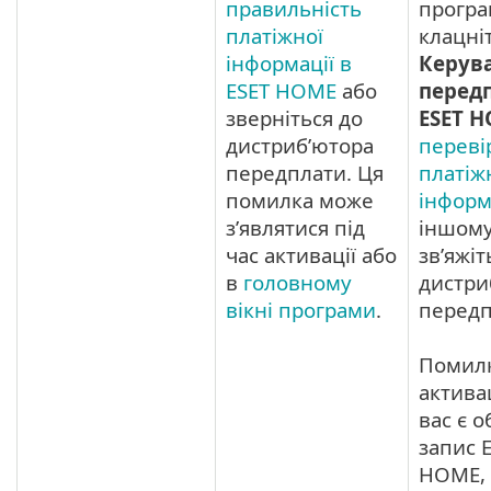
правильність
програ
платіжної
клацні
інформації в
Керув
ESET HOME
або
перед
зверніться до
ESET 
дистриб’ютора
переві
передплати. Ця
платіж
помилка може
інформ
з’являтися під
іншому
час активації або
зв’яжіт
в
головному
дистри
вікні програми
.
передп
Помил
активац
вас є 
запис 
HOME, 