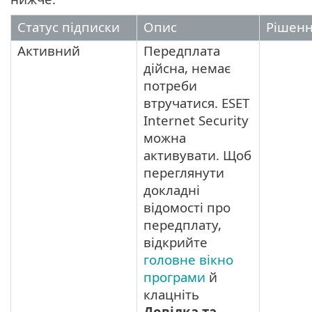
Статус підписки
Опис
Рішен
Активний
Передплата
дійсна, немає
потреби
втручатися. ESET
Internet Security
можна
активувати. Щоб
переглянути
докладні
відомості про
передплату,
відкрийте
головне вікно
програми
й
клацніть
Довідка та