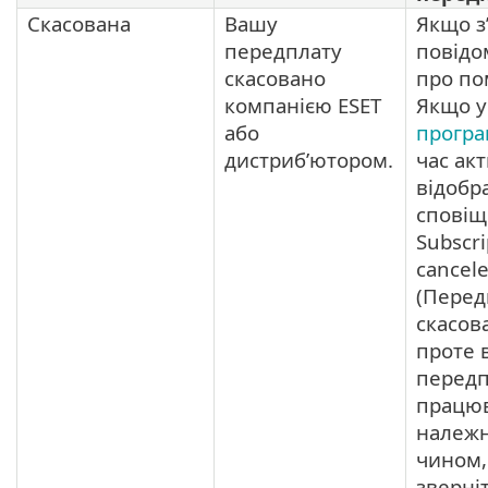
Скасована
Вашу
Якщо з
передплату
повідо
скасовано
про по
компанією ESET
Якщо 
або
прогр
дистриб’ютором.
час акт
відобр
сповіщ
Subscri
cancel
(Перед
скасов
проте 
передп
працю
належ
чином,
зверні