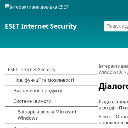
ESET Internet Security
Інтерактивна
Windows®
> 
Діалог
Якщо є оновл
в розділі
Огл
У вікні "Оно
оновлення ві