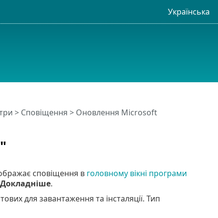
Українська
три
>
Сповіщення
>
Оновлення Microsoft
"
ідображає сповіщення в
головному вікні програми
Докладніше
.
ових для завантаження та інсталяції. Тип