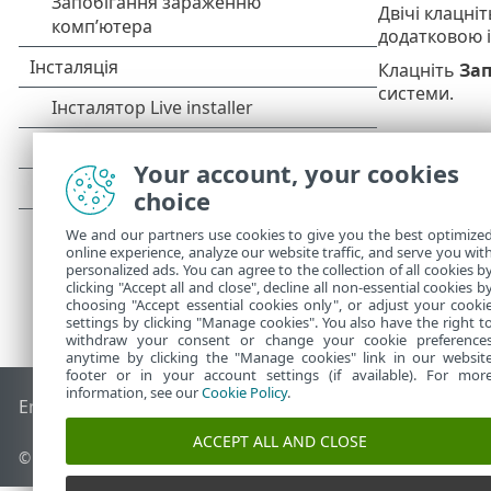
Двічі клацні
додатковою 
Клацніть
Зап
системи.
Your account, your cookies
choice
We and our partners use cookies to give you the best optimize
online experience, analyze our website traffic, and serve you wit
personalized ads. You can agree to the collection of all cookies b
clicking "Accept all and close", decline all non-essential cookies b
choosing "Accept essential cookies only", or adjust your cooki
settings by clicking "Manage cookies". You also have the right t
withdraw your consent or change your cookie preference
anytime by clicking the "Manage cookies" link in our websit
footer or in your account settings (if available). For mor
information, see our
Cookie Policy
.
End of Life
База знань ESET
Форум ESET
ESET Status Porta
ACCEPT ALL AND CLOSE
© 1992 - 2025 ESET, spol. s r.o. - Усі права захищено.