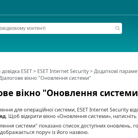
 довідка ESET
>
ESET Internet Security
>
Додаткові параме
Діалогове вікно "Оновлення системи"
ове вікно "Оновлення системи
ення для операційної системи, ESET Internet Security в
яд
. Щоб відкрити вікно «Оновлення системи», натисніть
влення системи" показано список доступних оновлень, гот
дображається поруч із його назвою.