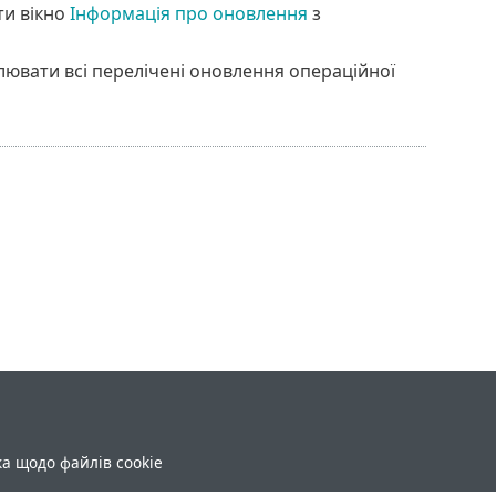
ти вікно
Інформація про оновлення
з
лювати всі перелічені оновлення операційної
ка щодо файлів cookie