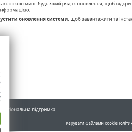
ть кнопкою миші будь-який рядок оновлення, щоб відкри
інформацією.
устити оновлення системи
, щоб завантажити та інста
d
h
y
y
e
o
s
e
e
l
Регіональна підтримка
Керувати файлами cookie
Політи