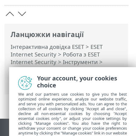
Ланцюжки навігації
Інтерактивна довідка ESET
>
ESET
Internet Security
>
Робота з ESET
Internet Security
>
Інструменти
>
Планувальник
> Діалогові вікна:
розклад > Часовий параметр завдання:
Your account, your cookies
одноразово
choice
We and our partners use cookies to give you the best
optimized online experience, analyze our website traffic,
and serve you with personalized ads. You can agree to the
collection of all cookies by clicking "Accept all and close",
decline all non-essential cookies by choosing "Accept
essential cookies only", or adjust your cookie settings by
clicking "Manage cookies". You also have the right to
withdraw your consent or change your cookie preferences
Переглянути повну версію
anytime by clicking the "Manage cookies" link in our website