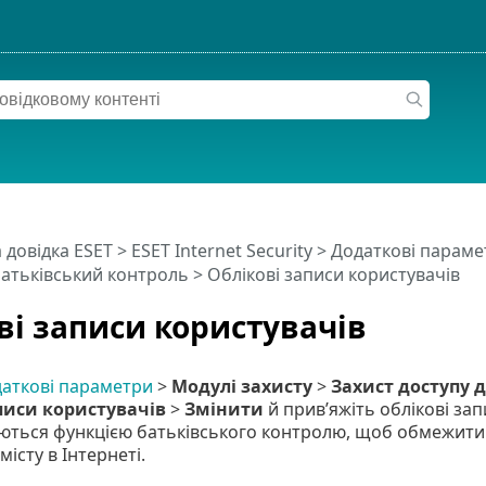
 довідка ESET
>
ESET Internet Security
>
Додаткові параме
атьківський контроль
> Облікові записи користувачів
ві записи користувачів
аткові параметри
>
Модулі захисту
>
Захист доступу д
писи користувачів
>
Змінити
й прив’яжіть облікові зап
ються функцією батьківського контролю, щоб обмежити 
істу в Інтернеті.