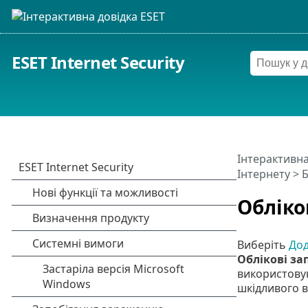
ESET Internet Security
Інтерактивна
Інтернету
>
Б
Обліко
Виберіть
Дод
Облікові за
використову
шкідливого вм