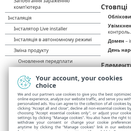
Стовпці
Облікови
Увімкне
контроль.
Домен
– 
День на
Елемент
Додати
–
Your account, your cookies
choice
Змінити
Видалит
We and our partners use cookies to give you the best optimize
online experience, analyze our website traffic, and serve you wit
Оновити
personalized ads. You can agree to the collection of all cookies b
список об
clicking "Accept all and close", decline all non-essential cookies b
choosing "Accept essential cookies only", or adjust your cooki
settings by clicking "Manage cookies". You also have the right t
withdraw your consent or change your cookie preference
anytime by clicking the "Manage cookies" link in our websit