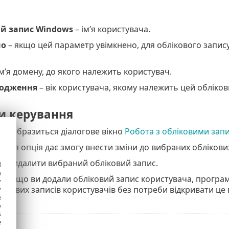
й запис Windows
– ім’я користувача.
но
– якщо цей параметр увімкнено, для облікового запис
ім’я домену, до якого належить користувач.
родження
– вік користувача, якому належить цей обліков
и керування
 відобразиться діалогове вікно
Робота з обліковими зап
— ця опція дає змогу внести зміни до вибраних облікових
и
: видалити вибраний обліковий запис.
d
h
– якщо ви додали обліковий запис користувача, програм
y
лікових записів користувачів без потреби відкривати це 
y
e
o
s
e