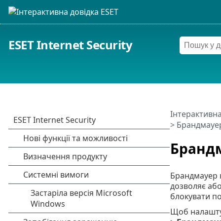
ESET Internet Security
Інтерактивна
> Брандмауе
Бранд
Брандмауер к
дозволяє або
блокувати по
Щоб налашту