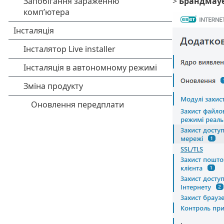
>
Брандмау