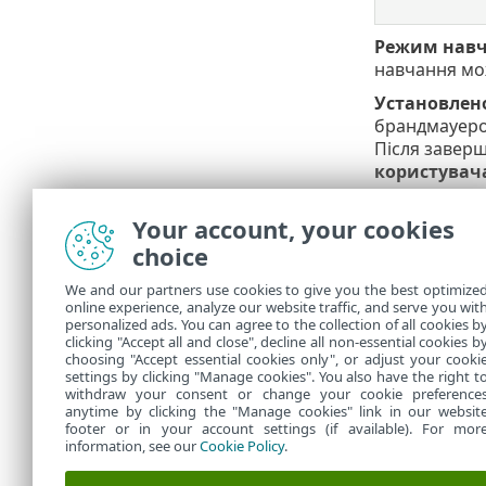
Режим навч
навчання мож
Установлено
брандмауером
Після заверш
користувач
Налаштуванн
Your account, your cookies
режимі навч
choice
Виявле
We and our partners use cookies to give you the best optimize
online experience, analyze our website traffic, and serve you wit
Функція вия
personalized ads. You can agree to the collection of all cookies b
clicking "Accept all and close", decline all non-essential cookies b
брандмауера
choosing "Accept essential cookies only", or adjust your cooki
settings by clicking "Manage cookies". You also have the right t
withdraw your consent or change your cookie preference
anytime by clicking the "Manage cookies" link in our websit
footer or in your account settings (if available). For mor
information, see our
Cookie Policy
.