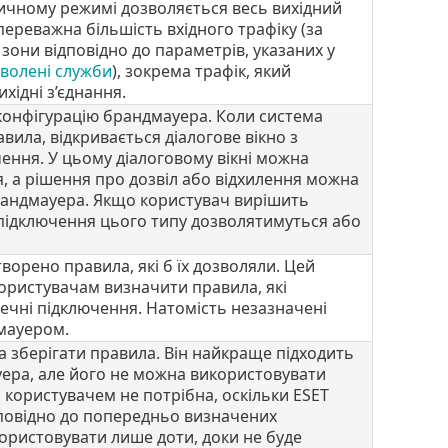
тичному режимі дозволяється весь вихідний
переважна більшість вхідного трафіку (за
 зони відповідно до параметрів, указаних у
зволені служби
), зокрема трафік, який
хідні з’єднання.
конфігурацію брандмауера. Коли система
авила, відкривається діалогове вікно з
ення. У цьому діалоговому вікні можна
, а рішення про дозвіл або відхилення можна
брандмауера. Якщо користувач вирішить
 підключення цього типу дозволятимуться або
творено правила, які б їх дозволяли. Цей
ористувачам визначити правила, які
ечні підключення. Натомість незазначені
мауером.
 зберігати правила. Він найкраще підходить
уера, але його не можна використовувати
 користувачем не потрібна, оскільки ESET
ідповідно до попередньо визначених
ористовувати лише доти, доки не буде