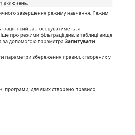
 підключень.
атичного завершення режиму навчання. Режим
ьтрації, який застосовуватиметься
ше про режими фільтрації див. в таблиці вище.
ера за допомогою параметра
Запитувати
ти параметри збереження правил, створених у
і програми, для яких створено правило