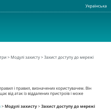
Українська
три
>
Модулі захисту
>
Захист доступу до мережі
равил і правил, визначених користувачем. Він
є від атак із віддалених пристроїв і може
и
>
Модулі захисту
>
Захист доступу до мережі