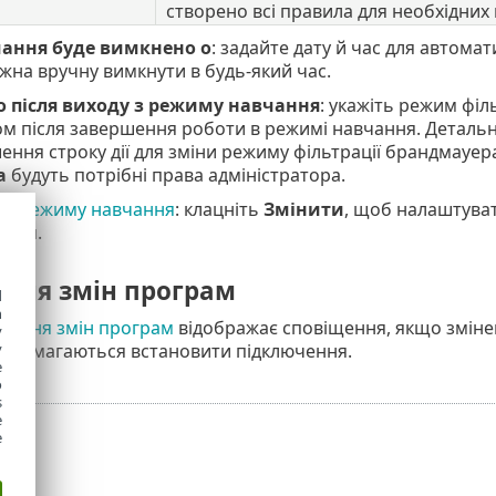
створено всі правила для необхідних
ання буде вимкнено о
: задайте дату й час для автом
на вручну вимкнути в будь-який час.
 після виходу з режиму навчання
: укажіть режим філ
 після завершення роботи в режимі навчання. Детальні
ення строку дії для зміни режиму фільтрації брандмау
а
будуть потрібні права адміністратора.
я режиму навчання
: клацніть
Змінити
, щоб налаштува
ання.
ння змін програм
d
h
влення змін програм
відображає сповіщення, якщо змінен
y
y
, намагаються встановити підключення.
e
o
s
e
e