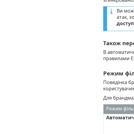
згенерованог
Ви мож
атак, з
доступ
Також пер
В автоматичн
правилами E
Режим філ
Поведінка бр
користуваче
Для брандмау
Режим філь
Автомати