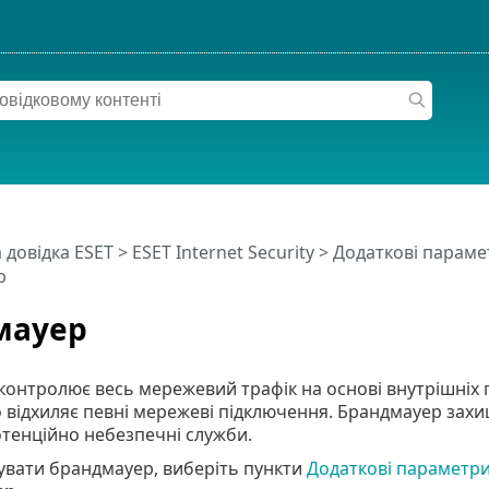
 довідка ESET
>
ESET Internet Security
>
Додаткові параме
р
мауер
онтролює весь мережевий трафік на основі внутрішніх п
 відхиляє певні мережеві підключення. Брандмауер захища
тенційно небезпечні служби.
вати брандмауер, виберіть пункти
Додаткові параметр