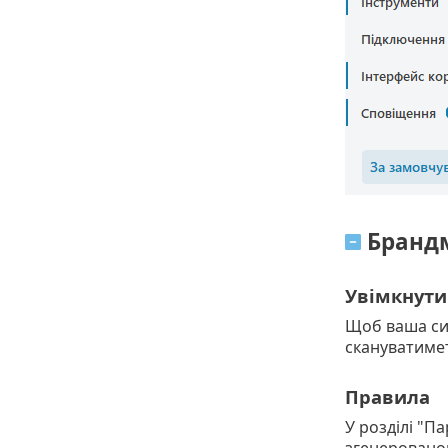
Бранд
Увімкнути
Щоб ваша си
скануватимет
Правила
У розділі "