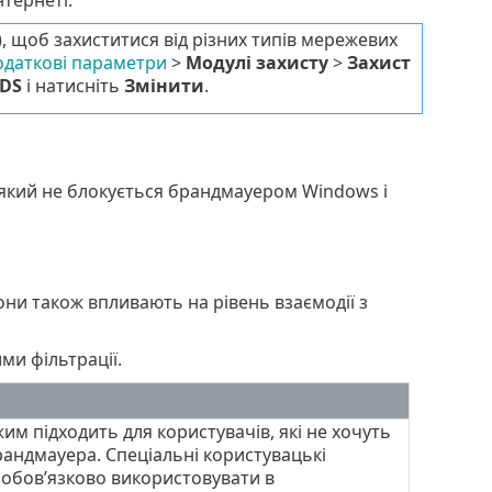
тернеті.
 щоб захиститися від різних типів мережевих
одаткові параметри
>
Модулі захисту
>
Захист
IDS
і натисніть
Змінити
.
 який не блокується брандмауером Windows і
они також впливають на рівень взаємодії з
ми фільтрації.
м підходить для користувачів, які не хочуть
андмауера. Спеціальні користувацькі
 обов’язково використовувати в