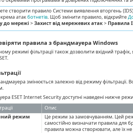
о окремими програмами в довірених підключеннях та Ін
ете створити правило Системи виявлення вторгень (IDS),
окрема атак
ботнетів
. Щоб змінити правило, відкрийте
Д
у до мережі
>
Захист від мережевих атак
>
Правила 
евіряти правила з брандмауера Windows
ому режимі фільтрації також дозволити вхідний трафік,
SET.
ьтрації
андмауера змінюється залежно від режиму фільтрації. В
м.
ера ESET Internet Security доступні наведені нижче режи
трації
Опис
чний режим
Це режим за замовчуванням. Цей режи
самостійно визначати правила для бр
правила можна створювати, але їх не