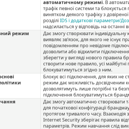
автоматичному режимі
. В автома
трафік певної системи та блокується 
винятком деякого трафіку з довіреної
розділі
IDS і додаткові параметри/До
надсилається у відповідь на останні ви
вний режим
Дає змогу створювати індивідуальну 
виявляє зв’язок, для якого не існує пр
повідомленням про невідоме підключ
дозволити або відхилити підключення
зберегти у вигляді нового правила 
створити нове правило, усі майбутні
блокуватимуться згідно з ним.
основі
Блокує всі підключення, для яких не с
політики
режим дає можливість досвідченим к
дозволятимуть лише потрібні та безп
підключення блокуватимуться бранд
вчання
Дає змогу автоматично створювати та
для початкової конфігурації брандма
протягом тривалого часу. Взаємодія з
Internet Security зберігає правила в
параметрів. Режим навчання слід вик