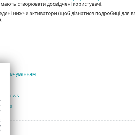
мають створювати досвідчені користувачі.
едені нижче активатори (щоб дізнатися подробиці для ва
):
замовчуванням
d
Windows
h
y
кація
y
e
o
s
e
e