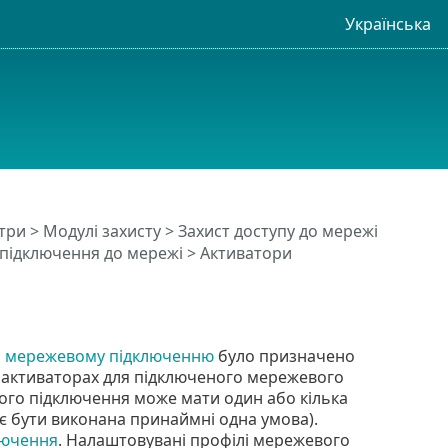
Українська
три
>
Модулі захисту
>
Захист доступу до мережі
 підключення до мережі
> Активатори
б
мережевому підключенню
було призначено
 в активаторах для підключеного мережевого
ого підключення може мати один або кілька
ає бути виконана принаймні одна умова).
лючення
. Налаштовувані профілі мережевого