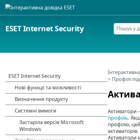
ESET Internet Security
Інтерактивна
>
Профілі пі
Актив
Активатори —
профіль
. Як
профілю, цей
активаторів.
Активатори 