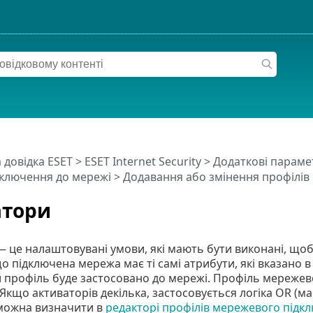
 довідка ESET
>
ESET Internet Security
>
Додаткові параме
дключення до мережі
>
Додавання або змінення профілів
атори
 це налаштовувані умови, які мають бути виконані, що
що підключена мережа має ті самі атрибути, які вказано
 профіль буде застосовано до мережі. Профіль мережев
 Якщо активаторів декілька, застосовується логіка OR (м
можна визначити в
редакторі профілів мережевого підк