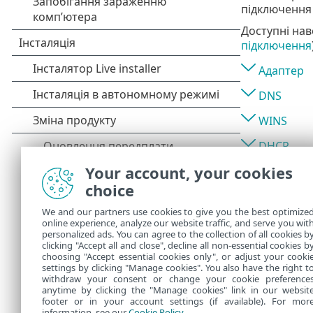
підключення 
Доступні нав
підключення
Адаптер
DNS
WINS
DHCP
Your account, your cookies
Шлюз за 
choice
Wi-Fi
We and our partners use cookies to give you the best optimize
Профіль 
online experience, analyze our website traffic, and serve you wit
personalized ads. You can agree to the collection of all cookies b
Аутентифі
clicking "Accept all and close", decline all non-essential cookies b
choosing "Accept essential cookies only", or adjust your cooki
settings by clicking "Manage cookies". You also have the right t
withdraw your consent or change your cookie preference
anytime by clicking the "Manage cookies" link in our websit
footer or in your account settings (if available). For mor
information, see our
Cookie Policy
.