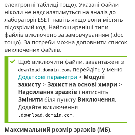
електронні таблиці тощо). Указані файли
ніколи не надсилатимуться на аналіз до
лабораторії ESET, навіть якщо вони містять
підозрілий код. Найпоширеніші типи
файлів виключено за замовчуванням (.doc
тощо). За потреби можна доповнити список
виключених файлів.
Щоб виключити файли, завантажені з
, перейдіть у меню
download.domain.com
Додаткові параметри
>
Модулі
захисту
>
Захист на основі хмари
>
Надсилання зразків
і натисніть
Змінити
біля пункту
Виключення
.
Додайте виключення
.
.download.domain.com
Максимальний розмір зразків (МБ)
: