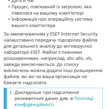
Дата й час
•
Процес, пов’язаний із загрозою, яка
•
з’явилася на вашому комп’ютері
Інформація про операційну систему
•
вашого комп’ютера
За замовчуванням у ESET Internet Security
налаштовано передачу підозрілих файлів
для детального аналізу до антивірусної
лабораторії ESET. Файли з певними
розширеннями, наприклад
.doc
або
.xls
,
завжди виключаються. До списку
виключень можна додати інші розширення
файлів, які ви чи ваша організація не
бажаєте надсилати.
Докладніше про надсилання
релевантних даних див. в
Політиці
конфіденційності
.