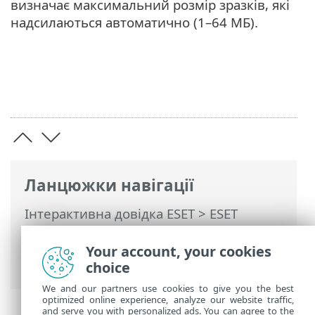
визначає максимальний розмір зразків, які
надсилаються автоматично (1–64 МБ).
Ланцюжки навігації
Інтерактивна довідка ESET
>
ESET
Internet Security
>
Додаткові
параметри
>
Сканування
> Захист із
Your account, your cookies
використанням хмари
choice
We and our partners use cookies to give you the best
optimized online experience, analyze our website traffic,
and serve you with personalized ads. You can agree to the