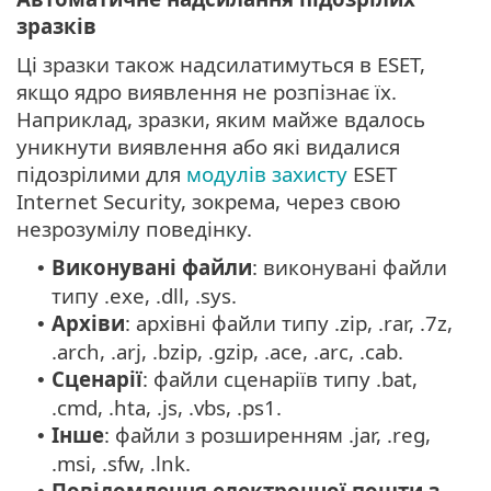
зразків
Ці зразки також надсилатимуться в ESET,
якщо ядро виявлення не розпізнає їх.
Наприклад, зразки, яким майже вдалось
уникнути виявлення або які видалися
підозрілими для
модулів захисту
ESET
Internet Security, зокрема, через свою
незрозумілу поведінку.
Виконувані файли
: виконувані файли
•
типу .exe, .dll, .sys.
Архіви
: архівні файли типу .zip, .rar, .7z,
•
.arch, .arj, .bzip, .gzip, .ace, .arc, .cab.
Сценарії
: файли сценаріїв типу .bat,
•
.cmd, .hta, .js, .vbs, .ps1.
Інше
: файли з розширенням .jar, .reg,
•
.msi, .sfw, .lnk.
Повідомлення електронної пошти з