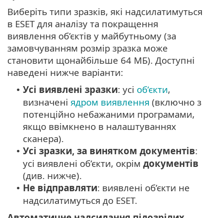
Виберіть типи зразків, які надсилатимуться
в ESET для аналізу та покращення
виявлення об’єктів у майбутньому (за
замовчуванням розмір зразка може
становити щонайбільше 64 МБ). Доступні
наведені нижче варіанти:
Усі виявлені зразки
: усі
об’єкти
,
•
визначені
ядром виявлення
(включно з
потенційно небажаними програмами,
якщо ввімкнено в налаштуваннях
сканера).
Усі зразки, за винятком документів
:
•
усі виявлені об’єкти, окрім
документів
(див. нижче).
Не відправляти
: виявлені об’єкти не
•
надсилатимуться до ESET.
Автоматичне надсилання підозрілих