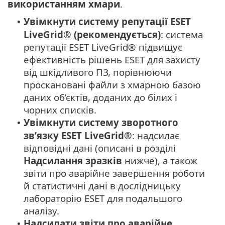
використанням хмари
.
Увімкнути систему репутації ESET
•
LiveGrid® (рекомендується)
: система
репутації ESET LiveGrid® підвищує
ефективність рішень ESET для захисту
від шкідливого ПЗ, порівнюючи
проскановані файли з хмарною базою
даних об’єктів, доданих до білих і
чорних списків.
Увімкнути систему зворотного
•
зв’язку ESET LiveGrid®
: надсилає
відповідні дані (описані в розділі
Надсилання зразків
нижче), а також
звіти про аварійне завершення роботи
й статистичні дані в дослідницьку
лабораторію ESET для подальшого
аналізу.
Надсилати звіти про аварійне
•