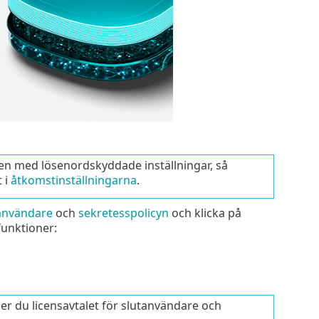
en med lösenordskyddade inställningar, så
 i
åtkomstinställningarna
.
tanvändare
och
sekretesspolicyn
och klicka på
funktioner:
r du licensavtalet för slutanvändare och