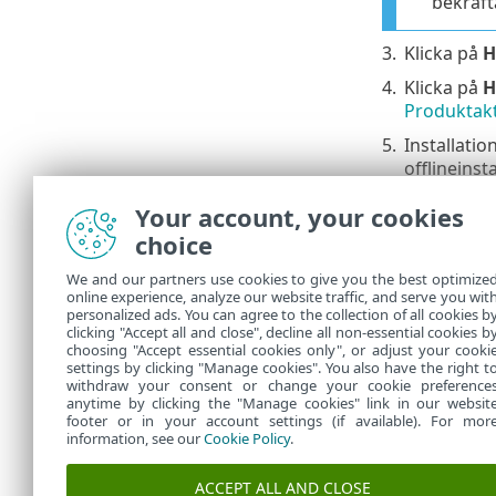
bekräft
3.
Klicka på
H
4.
Klicka på
H
Produktakt
5.
Installati
offlineinst
Om det 
Your account, your cookies
tillåta 
choice
We and our partners use cookies to give you the best optimize
6.
Klicka på
K
online experience, analyze our website traffic, and serve you wit
personalized ads. You can agree to the collection of all cookies b
Felsöknin
clicking "Accept all and close", decline all non-essential cookies b
choosing "Accept essential cookies only", or adjust your cooki
settings by clicking "Manage cookies". You also have the right t
withdraw your consent or change your cookie preference
anytime by clicking the "Manage cookies" link in our websit
footer or in your account settings (if available). For mor
information, see our
Cookie Policy
.
ACCEPT ALL AND CLOSE