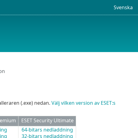
Svenska
ion
lleraren (.exe) nedan.
Välj vilken version av ESET:s
Premium
ESET Security Ultimate
ing
64-bitars nedladdning
ing
32-bitars nedladdning