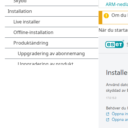
ARM-nedl
Om du h
När du startar