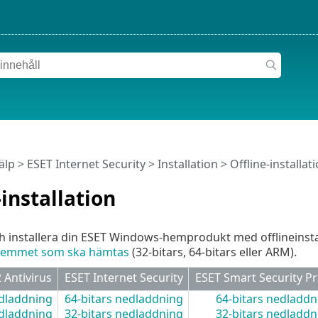
älp
>
ESET Internet Security
>
Installation
> Offline-installat
-installation
 installera din ESET Windows-hemprodukt med offlineinsta
 hemmet som ska hämtas
(32-bitars, 64-bitars eller ARM).
Antivirus
ESET Internet Security
ESET Smart Security 
edladdning
64-bitars nedladdning
64-bitars nedladdn
edladdning
32-bitars nedladdning
32-bitars nedladdn