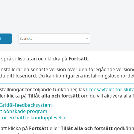
 språk i listrutan och klicka på
Fortsätt
.
nstallerar en senaste version över den föregående version
 du ditt lösenord. Du kan konfigurera inställningslösenordet
nställningar för följande funktioner, läs
licensavtalet för slu
ler klicka på
Tillåt alla och fortsätt
om du vill aktivera alla 
eGrid®-feedbacksystem
llt oönskade program
för en bättre kundupplevelse
tt klicka på
Fortsätt
eller
Tillåt alla och fortsätt
godkänne