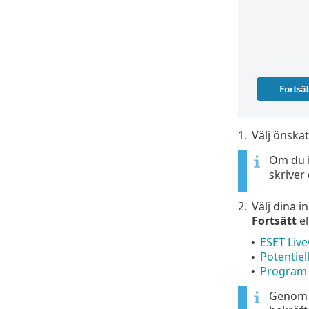
1.
Välj önskat
Om du i
skriver
2.
Välj dina i
Fortsätt
el
ESET Liv
•
Potentie
•
Program 
•
Genom a