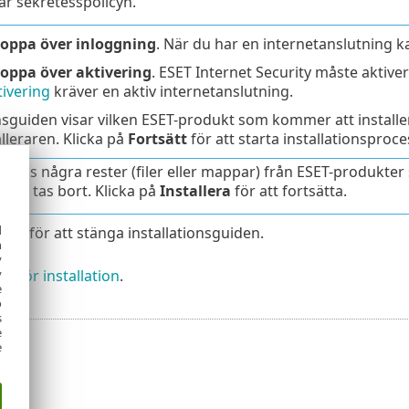
ar sekretesspolicyn.
oppa över inloggning
. När du har en internetanslutning 
oppa över aktivering
. ESET Internet Security måste aktivera
ivering
kräver en aktiv internetanslutning.
onsguiden visar vilken ESET-produkt som kommer att install
alleraren. Klicka på
Fortsätt
för att starta installationsproc
finns några rester (filer eller mappar) från ESET-produkter
att de tas bort. Klicka på
Installera
för att fortsätta.
d
lart
för att stänga installationsguiden.
h
y
g för installation
.
y
e
o
s
e
e