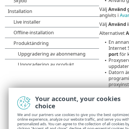
Använd gl
•
Välj
Använd g
angivits i
Avan
Välj
Använd i
Alternativet
A
En annan
•
Internet 
port
för 
Proxyserv
•
uppdater
Datorn är
•
programin
proxyinst
Standardalter
Your account, your cookies
Använd direk
choice
Fälten
We and our partners use cookies to give you the best optimize
använda
online experience, analyze our website traffic, and serve you wit
personalized ads. You can agree to the collection of all cookies b
ett lös
clicking "Accept all and close", decline all non-essential cookies b