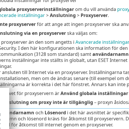
obala inställningar för proxyserver
lobala proxyserverinställningar
om du vill använda
proxy
cerade inställningar
>
Anslutning
>
Proxyserver
.
nte proxyserver
för att ange att ingen proxyserver ska anv
nslutning via en proxyserver
ska väljas om:
 proxyserver än den som angetts i
Avancerade inställninga
Security. I den här konfigurationen ska information för d
kommunikation (3128 som standard) samt
användarnamn
erns inställningar inte ställts in globalt, utan ESET Internet 
ingar.
 ansluten till Internet via en proxyserver. Inställningarna t
stallationen, men om de ändras senare (till exempel om du 
ällningarna är korrekta i det här fönstret. Annars kan inte
nativet för proxyservern är
Använd globala inställningar 
tanslutning om proxy inte är tillgänglig
– proxyn åsidos
Användarnamn
och
Lösenord
i det här avsnittet är specif
d
rnamn och lösenord krävs för åtkomst till proxyservern. Des
h
y
enord för åtkomst till internet genom en proxyserver.
y