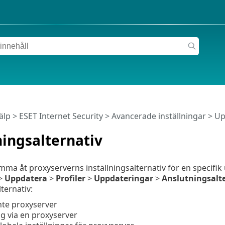
älp
>
ESET Internet Security
>
Avancerade inställningar
>
Up
ingsalternativ
mma åt proxyserverns inställningsalternativ för en specifi
>
Uppdatera
>
Profiler
>
Uppdateringar
>
Anslutningsalt
lternativ:
nte proxyserver
g via en proxyserver