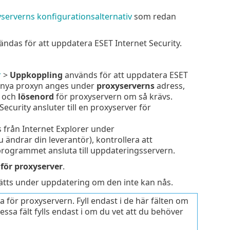
serverns konfigurationsalternativ
som redan
ändas för att uppdatera ESET Internet Security.
r
>
Uppkoppling
används för att uppdatera ESET
en nya proxyn anges under
proxyserverns
adress,
och
lösenord
för proxyservern om så krävs.
Security ansluter till en proxyserver för
as från Internet Explorer under
ändrar din leverantör), kontrollera att
 programmet ansluta till uppdateringsservern.
för proxyserver
.
ätts under uppdatering om den inte kan nås.
ika för proxyservern. Fyll endast i de här fälten om
sa fält fylls endast i om du vet att du behöver