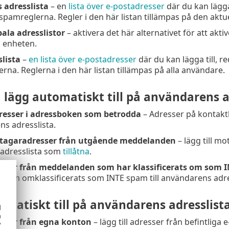
adresslista
– en
lista över e-postadresser
där du kan lägga 
ispamreglerna. Regler i den här listan tillämpas på den akt
ala adresslistor
– aktivera det här alternativet för att akt
 enheten.
lista
–
en lista över e-postadresser
där du kan lägga till, re
rna. Reglerna i den här listan tillämpas på alla användare.
h lägg automatiskt till på användarens a
esser i adressboken som betrodda
– Adresser på kontaktl
s adresslista.
ttagaradresser från utgående meddelanden
– lägg till m
adresslista som
tillåtna
.
resser från meddelanden som har klassificerats om som 
som omklassificerats som INTE spam till användarens adr
omatiskt till på användarens adresslis
d
h
resser från egna konton
– lägg till adresser från befintliga
y