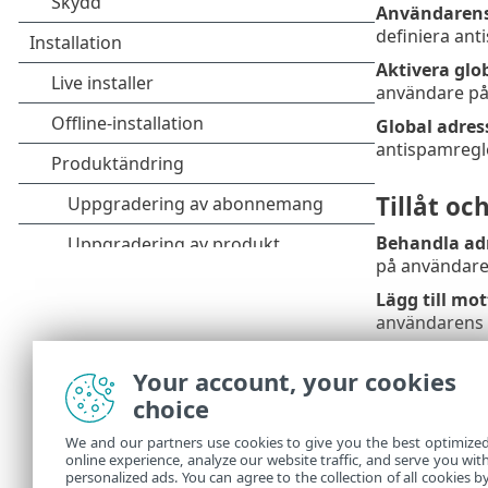
Användarens 
definiera ant
Aktivera glob
användare på
Global adress
antispamregle
Tillåt oc
Behandla adr
på användaren
Lägg till mo
användarens 
Lägg till ad
Your account, your cookies
meddelanden 
choice
Lägg aut
We and our partners use cookies to give you the best optimize
online experience, analyze our website traffic, and serve you wit
Lägg till ad
personalized ads. You can agree to the collection of all cookies b