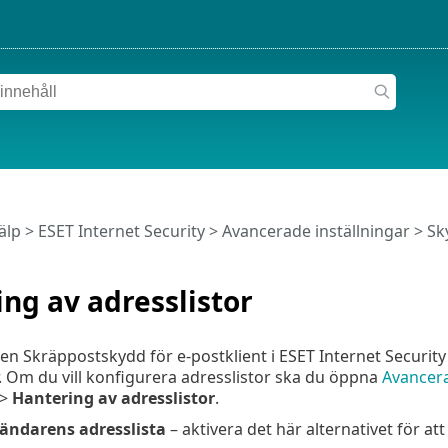
älp
>
ESET Internet Security
>
Avancerade inställningar
>
Sk
ng av adresslistor
n Skräppostskydd för e-postklient i ESET Internet Security 
 Om du vill konfigurera adresslistor ska du öppna
Avancera
>
Hantering av adresslistor
.
ändarens adresslista
– aktivera det här alternativet för at