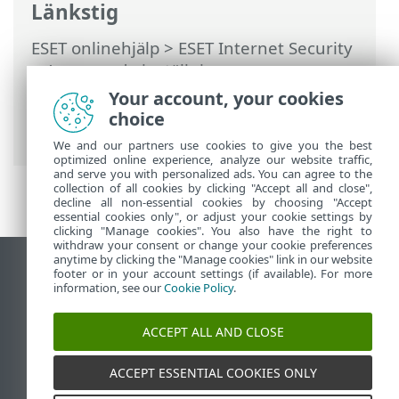
Länkstig
ESET onlinehjälp
>
ESET Internet Security
>
Avancerade inställningar
>
Genomsökningar
>
Genomsökning av
Your account, your cookies
enhet
>
Genomsökning vid inaktivitet
>
choice
Detektering av inaktivt tillstånd
We and our partners use cookies to give you the best
optimized online experience, analyze our website traffic,
and serve you with personalized ads. You can agree to the
collection of all cookies by clicking "Accept all and close",
decline all non-essential cookies by choosing "Accept
essential cookies only", or adjust your cookie settings by
clicking "Manage cookies". You also have the right to
withdraw your consent or change your cookie preferences
anytime by clicking the "Manage cookies" link in our website
Visa skrivbords-webbplats
footer or in your account settings (if available). For more
information, see our
Cookie Policy
.
End of Life
ESET kunskapsbas
ACCEPT ALL AND CLOSE
ESET forum
ESET Status Portal
ACCEPT ESSENTIAL COOKIES ONLY
Regional support