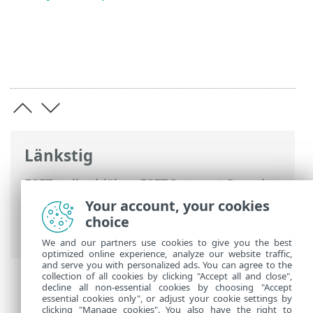
Länkstig
ESET onlinehjälp
>
ESET Internet Security
>
Avancerade inställningar
>
Your account, your cookies
Genomsökningar
>
choice
Nätverkstrafiksskanner
We and our partners use cookies to give you the best
optimized online experience, analyze our website traffic,
and serve you with personalized ads. You can agree to the
collection of all cookies by clicking "Accept all and close",
decline all non-essential cookies by choosing "Accept
essential cookies only", or adjust your cookie settings by
clicking "Manage cookies". You also have the right to