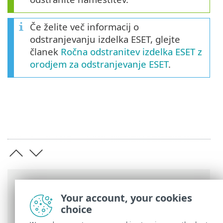
Če želite več informacij o
odstranjevanju izdelka ESET, glejte
članek
Ročna odstranitev izdelka ESET z
orodjem za odstranjevanje ESET
.
Sledenje poti
Your account, your cookies
Spletna pomoč družbe ESET
>
ESET
choice
Internet Security
>
Odstranjevanje