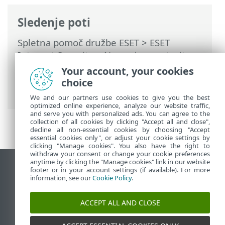
Sledenje poti
Spletna pomoč družbe ESET
>
ESET
Internet Security
>
Napredne nastavitve
>
Zaščite
>
Zaščita e-poštnega odjemalca
Your account, your cookies
>
Upravljanje seznamov naslovov
>
choice
Seznami naslovov
We and our partners use cookies to give you the best
optimized online experience, analyze our website traffic,
and serve you with personalized ads. You can agree to the
collection of all cookies by clicking "Accept all and close",
decline all non-essential cookies by choosing "Accept
essential cookies only", or adjust your cookie settings by
clicking "Manage cookies". You also have the right to
withdraw your consent or change your cookie preferences
anytime by clicking the "Manage cookies" link in our website
Prikaz mesta na namizju
footer or in your account settings (if available). For more
information, see our
Cookie Policy
.
End of Life
Zbirka znanja družbe ESET
ACCEPT ALL AND CLOSE
Forum družbe ESET
ESET Status Portal