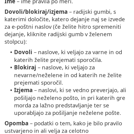
Ime
– ime pravila po meri.
Dovoli/blokiraj/izjema
– radijski gumbi, s
katerimi določite, katero dejanje naj se izvede
za e-poštni naslov (če želite hitro spremeniti
dejanje, kliknite radijski gumb v želenem
stolpcu):
Dovoli
– naslove, ki veljajo za varne in od
•
katerih želite prejemati sporočila.
Blokiraj
– naslove, ki veljajo za
•
nevarne/neželene in od katerih ne želite
prejemati sporočil.
Izjema
– naslovi, ki se vedno preverjajo, ali
•
pošiljajo neželeno pošto, in pri katerih gre
morda za lažno predstavljanje ter se
uporabljajo za pošiljanje neželene pošte.
Opomba
– podatki o tem, kako je bilo pravilo
ustvarjeno in ali velja za celotno