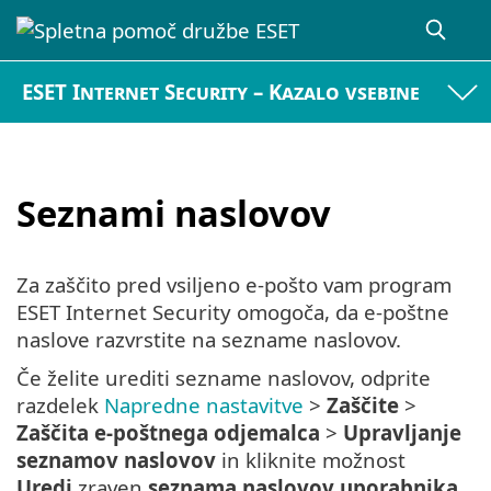
ESET Internet Security – Kazalo vsebine
Seznami naslovov
Za zaščito pred vsiljeno e-pošto vam program
ESET Internet Security omogoča, da e-poštne
naslove razvrstite na sezname naslovov.
Če želite urediti sezname naslovov, odprite
razdelek
Napredne nastavitve
>
Zaščite
>
Zaščita e-poštnega odjemalca
>
Upravljanje
seznamov naslovov
in kliknite možnost
Uredi
zraven
seznama naslovov uporabnika