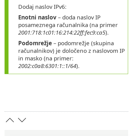
Dodaj naslov IPv6:
Enotni naslov
– doda naslov IP
posameznega računalnika (na primer
2001:718:1c01:16:214:22ff:fec9:ca5
).
Podomrežje
– podomrežje (skupina
računalnikov) je določeno z naslovom IP
in masko (na primer:
2002:c0a8:6301:1::1/64
).