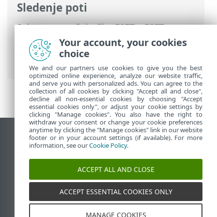
Sledenje poti
Spletna pomoč družbe ESET
>
ESET
Internet Security
>
Napredne nastavitve
Your account, your cookies
>
Zaščite
>
Zaščita omrežnega dostopa
>
choice
Nabori IP-jev
> Urejanje naborov IP-jev
We and our partners use cookies to give you the best
optimized online experience, analyze our website traffic,
and serve you with personalized ads. You can agree to the
collection of all cookies by clicking "Accept all and close",
decline all non-essential cookies by choosing "Accept
essential cookies only", or adjust your cookie settings by
clicking "Manage cookies". You also have the right to
withdraw your consent or change your cookie preferences
anytime by clicking the "Manage cookies" link in our website
Prikaz mesta na namizju
footer or in your account settings (if available). For more
information, see our
Cookie Policy
.
End of Life
Zbirka znanja družbe ESET
ACCEPT ALL AND CLOSE
Forum družbe ESET
ESET Status Portal
ACCEPT ESSENTIAL COOKIES ONLY
Podpora v regiji
MANAGE COOKIES