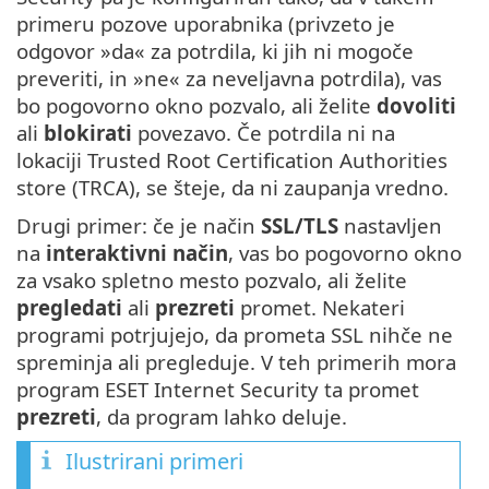
primeru pozove uporabnika (privzeto je
odgovor »da« za potrdila, ki jih ni mogoče
preveriti, in »ne« za neveljavna potrdila), vas
bo pogovorno okno pozvalo, ali želite
dovoliti
ali
blokirati
povezavo. Če potrdila ni na
lokaciji Trusted Root Certification Authorities
store (TRCA), se šteje, da ni zaupanja vredno.
Drugi primer: če je način
SSL/TLS
nastavljen
na
interaktivni način
, vas bo pogovorno okno
za vsako spletno mesto pozvalo, ali želite
pregledati
ali
prezreti
promet. Nekateri
programi potrjujejo, da prometa SSL nihče ne
spreminja ali pregleduje. V teh primerih mora
program ESET Internet Security ta promet
prezreti
, da program lahko deluje.
Ilustrirani primeri