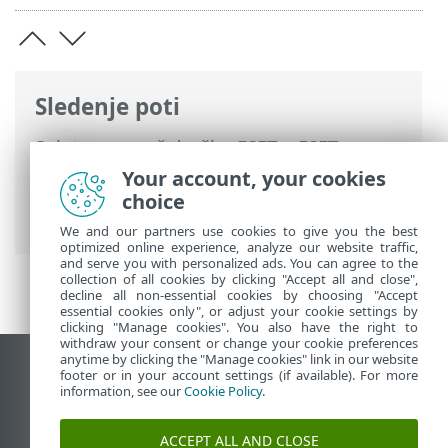
Sledenje poti
Spletna pomoč družbe ESET
>
ESET
Internet Security
>
Napredne nastavitve
Your account, your cookies
>
Zaščite
>
SSL/TLS
> Šifriran omrežni
choice
promet
We and our partners use cookies to give you the best
optimized online experience, analyze our website traffic,
and serve you with personalized ads. You can agree to the
collection of all cookies by clicking "Accept all and close",
decline all non-essential cookies by choosing "Accept
essential cookies only", or adjust your cookie settings by
clicking "Manage cookies". You also have the right to
withdraw your consent or change your cookie preferences
anytime by clicking the "Manage cookies" link in our website
Prikaz mesta na namizju
footer or in your account settings (if available). For more
information, see our
Cookie Policy
.
End of Life
Zbirka znanja družbe ESET
ACCEPT ALL AND CLOSE