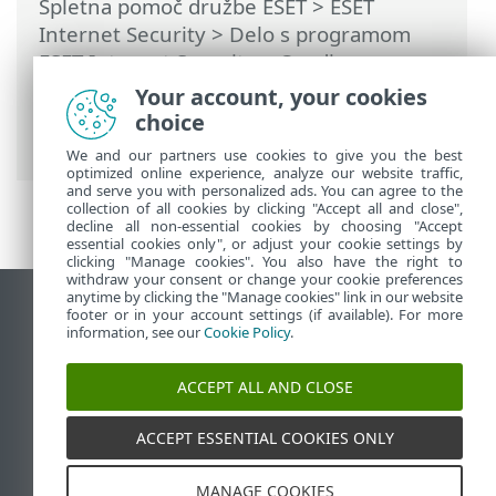
Spletna pomoč družbe ESET
>
ESET
Internet Security
>
Delo s programom
ESET Internet Security
>
Orodja
>
Razporejevalnik
> Pogovorna okna –
Your account, your cookies
razporejevalnik > Podrobnosti opravila –
choice
posodobitev
We and our partners use cookies to give you the best
optimized online experience, analyze our website traffic,
and serve you with personalized ads. You can agree to the
collection of all cookies by clicking "Accept all and close",
decline all non-essential cookies by choosing "Accept
essential cookies only", or adjust your cookie settings by
clicking "Manage cookies". You also have the right to
withdraw your consent or change your cookie preferences
anytime by clicking the "Manage cookies" link in our website
Prikaz mesta na namizju
footer or in your account settings (if available). For more
information, see our
Cookie Policy
.
End of Life
Zbirka znanja družbe ESET
ACCEPT ALL AND CLOSE
Forum družbe ESET
ESET Status Portal
ACCEPT ESSENTIAL COOKIES ONLY
Podpora v regiji
MANAGE COOKIES