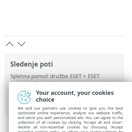
Sledenje poti
Spletna pomoč družbe ESET
>
ESET
Internet Security
>
Napredne nastavitve
>
Posodobitve
>
Povrnitev prejšnjega
Your account, your cookies
stanja posodobitve
> Časovni interval
choice
prejšnjega stanja posodobitve
We and our partners use cookies to give you the best
optimized online experience, analyze our website traffic,
and serve you with personalized ads. You can agree to the
collection of all cookies by clicking "Accept all and close",
decline all non-essential cookies by choosing "Accept
essential cookies only", or adjust your cookie settings by