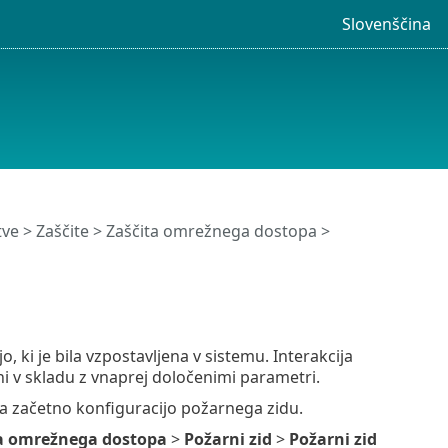
Slovenščina
tve
>
Zaščite
>
Zaščita omrežnega dostopa
>
 ki je bila vzpostavljena v sistemu. Interakcija
i v skladu z vnaprej določenimi parametri.
 za začetno konfiguracijo požarnega zidu.
a omrežnega dostopa
>
Požarni zid
>
Požarni zid