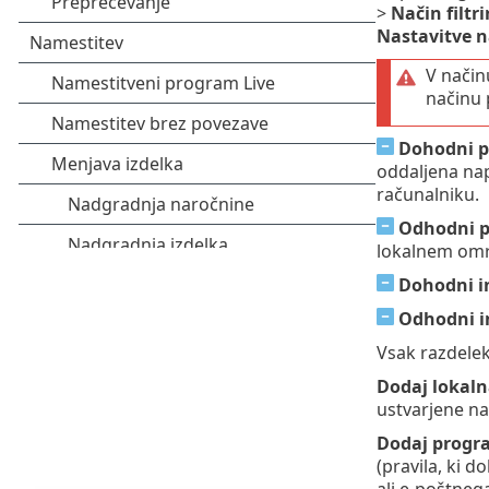
>
Način filtr
Nastavitve n
V način
načinu p
Dohodni p
oddaljena nap
računalniku.
Odhodni p
lokalnem omr
Dohodni i
Odhodni i
Vsak razdelek
Dodaj lokaln
ustvarjene n
Dodaj progr
(pravila, ki 
ali e-poštneg