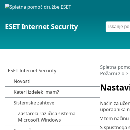
ESET Internet Security
Spletna pomo
Požarni zid
> 
Nastavi
Način za učen
uporabnika ni
V tem načinu 
S spustnega 