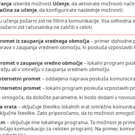
iranja
izberite možnost
Učenje
, da aktivirate možnosti nači
ačina za učenje
, da konfigurirate naslednje možnosti:
u učenja požarni zid ne filtrira komunikacije. Vsa odhodn
ožarni zid računalnika ne zaščiti v celoti.
romet iz zaupanja vrednega območja
– primer dohodne p
rava v zaupanja vrednem območju, ki poskuša vzpostaviti k
romet v zaupanja vredno območje
– lokalni program pos
ežju ali v omrežju v zaupanja vrednem območju.
nternetni promet
– oddaljena naprava poskuša komunicirati
nternetni promet
– lokalni program poskuša vzpostaviti p
 omogoča, da določite parametre, ki bodo dodani v novoust
a vrata
– vključuje številko lokalnih vrat omrežne komuni
aključne številke. Zato priporočamo, da to možnost omogo
am
– vključuje ime lokalnega programa. Ta možnost je prim
določajo komunikacijo za celoten program). Na primer, komu
a odjemalca.