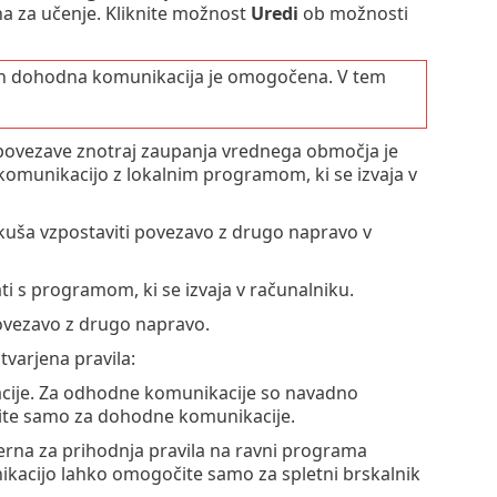
na za učenje. Kliknite možnost
Uredi
ob možnosti
a in dohodna komunikacija je omogočena. V tem
ovezave znotraj zaupanja vrednega območja je
omunikacijo z lokalnim programom, ki se izvaja v
kuša vzpostaviti povezavo z drugo napravo v
 s programom, ki se izvaja v računalniku.
ovezavo z drugo napravo.
varjena pravila:
kacije. Za odhodne komunikacije so navadno
čite samo za dohodne komunikacije.
erna za prihodnja pravila na ravni programa
nikacijo lahko omogočite samo za spletni brskalnik