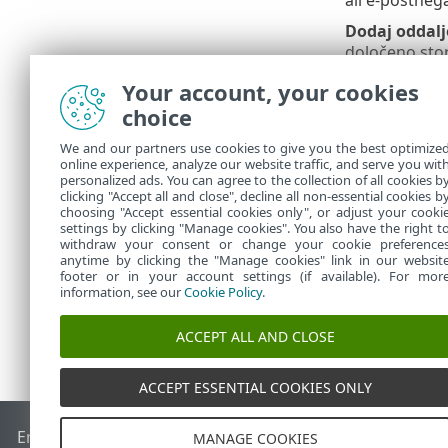
Dodaj oddalj
določeno stori
Dodaj oddalj
Your account, your cookies
za nova prav
choice
možnost je pr
We and our partners use cookies to give you the best optimize
Največje dovo
online experience, analyze our website traffic, and serve you wit
itn., požarni
personalized ads. You can agree to the collection of all cookies b
pravil, ki ji
clicking "Accept all and close", decline all non-essential cookies b
choosing "Accept essential cookies only", or adjust your cooki
settings by clicking "Manage cookies". You also have the right t
withdraw your consent or change your cookie preference
anytime by clicking the "Manage cookies" link in our websit
footer or in your account settings (if available). For mor
information, see our
Cookie Policy
.
ACCEPT ALL AND CLOSE
ACCEPT ESSENTIAL COOKIES ONLY
End of Life
Zbirka znanja družbe ESET
Forum družbe ESET
MANAGE COOKIES