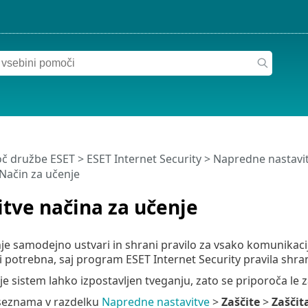
č družbe ESET
>
ESET Internet Security
>
Napredne nastavi
Način za učenje
tve načina za učenje
je samodejno ustvari in shrani pravilo za vsako komunikacijo,
 potrebna, saj program ESET Internet Security pravila shran
je sistem lahko izpostavljen tveganju, zato se priporoča le
seznama v razdelku
Napredne nastavitve
>
Zaščite
>
Zaščit