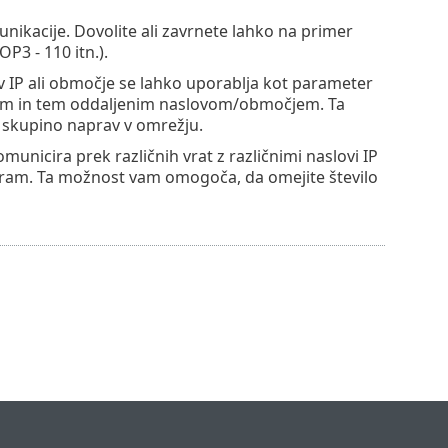
nikacije. Dovolite ali zavrnete lahko na primer
P3 - 110 itn.).
v IP ali območje se lahko uporablja kot parameter
mom in tem oddaljenim naslovom/območjem. Ta
i skupino naprav v omrežju.
unicira prek različnih vrat z različnimi naslovi IP
rogram. Ta možnost vam omogoča, da omejite število