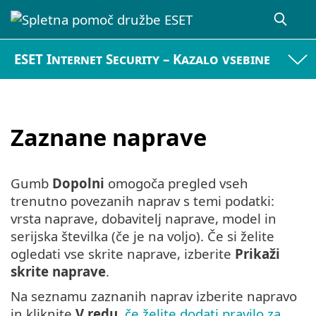
ESET Internet Security – Kazalo vsebine
Zaznane naprave
Gumb
Dopolni
omogoča pregled vseh
trenutno povezanih naprav s temi podatki:
vrsta naprave, dobavitelj naprave, model in
serijska številka (če je na voljo). Če si želite
ogledati vse skrite naprave, izberite
Prikaži
skrite naprave
.
Na seznamu zaznanih naprav izberite napravo
in kliknite
V redu
,
če želite dodati pravilo za