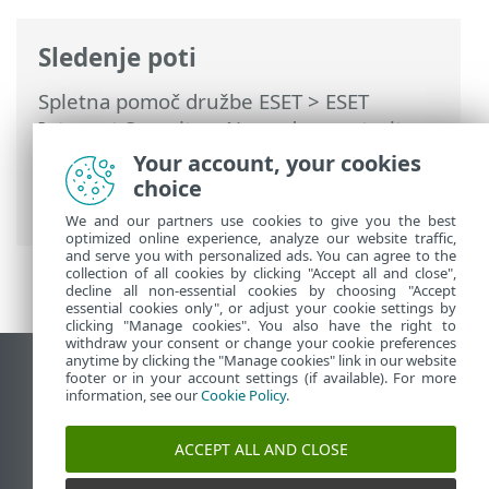
Sledenje poti
Spletna pomoč družbe ESET
>
ESET
Internet Security
>
Napredne nastavitve
>
Zaščite
>
Nadzor naprave
>
Urejevalnik
Your account, your cookies
pravil za nadzor naprave
> Zaznane
choice
naprave
We and our partners use cookies to give you the best
optimized online experience, analyze our website traffic,
and serve you with personalized ads. You can agree to the
collection of all cookies by clicking "Accept all and close",
decline all non-essential cookies by choosing "Accept
essential cookies only", or adjust your cookie settings by
clicking "Manage cookies". You also have the right to
withdraw your consent or change your cookie preferences
anytime by clicking the "Manage cookies" link in our website
Prikaz mesta na namizju
footer or in your account settings (if available). For more
information, see our
Cookie Policy
.
End of Life
Zbirka znanja družbe ESET
ACCEPT ALL AND CLOSE
Forum družbe ESET
ESET Status Portal