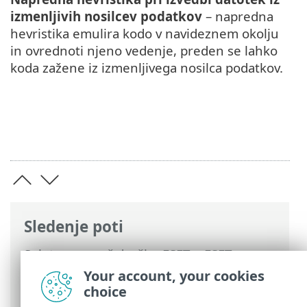
izmenljivih nosilcev podatkov
– napredna
hevristika emulira kodo v navideznem okolju
in ovrednoti njeno vedenje, preden se lahko
koda zažene iz izmenljivega nosilca podatkov.
Sledenje poti
Spletna pomoč družbe ESET
>
ESET
Internet Security
>
Napredne nastavitve
Your account, your cookies
>
Zaščite
>
ThreatSense
> Dodatni
choice
parametri orodja ThreatSense