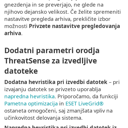
gnezdenja in se preverjajo, ne glede na
njihovo dejansko velikost. Če želite spremeniti
nastavitve pregleda arhiva, prekličite izbor
možnosti
Privzete nastavitve pregledovanja
arhiva
.
Dodatni parametri orodja
ThreatSense za izvedljive
datoteke
Dodatna hevristika pri izvedbi datotek
– pri
izvajanju datotek se privzeto uporablja
napredna hevristika
. Priporočamo, da funkciji
Pametna optimizacija
in
ESET LiveGrid®
ostaneta omogočeni, saj zmanjšata vpliv na
učinkovitost delovanja sistema.
Napredna hevristika pri izvedbi datotek iz