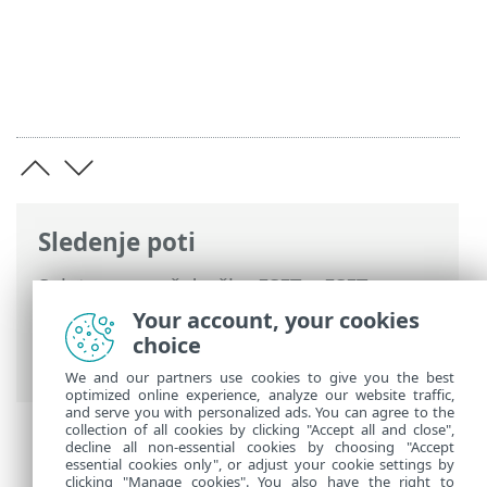
Sledenje poti
Spletna pomoč družbe ESET
>
ESET
Internet Security
>
Napredne nastavitve
Your account, your cookies
> Ponastavitev naprednih nastavitev >
choice
Napaka pri shranjevanju konfiguracije
We and our partners use cookies to give you the best
optimized online experience, analyze our website traffic,
and serve you with personalized ads. You can agree to the
collection of all cookies by clicking "Accept all and close",
decline all non-essential cookies by choosing "Accept
essential cookies only", or adjust your cookie settings by
clicking "Manage cookies". You also have the right to