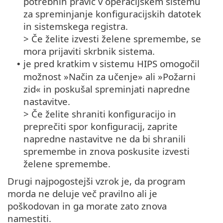
potrebnih pravic v operacijskem sistemu
za spreminjanje konfiguracijskih datotek
in sistemskega registra.
> Če želite izvesti želene spremembe, se
mora prijaviti skrbnik sistema.
je pred kratkim v sistemu HIPS omogočil
•
možnost »Način za učenje» ali »Požarni
zid« in poskušal spreminjati napredne
nastavitve.
> Če želite shraniti konfiguracijo in
preprečiti spor konfiguracij, zaprite
napredne nastavitve ne da bi shranili
spremembe in znova poskusite izvesti
želene spremembe.
Drugi najpogostejši vzrok je, da program
morda ne deluje več pravilno ali je
poškodovan in ga morate zato znova
namestiti.