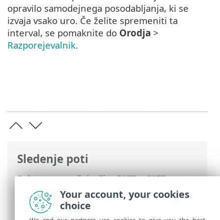
opravilo samodejnega posodabljanja, ki se
izvaja vsako uro. Če želite spremeniti ta
interval, se pomaknite do
Orodja
>
Razporejevalnik
.
Sledenje poti
Spletna pomoč družbe ESET
>
ESET
Internet Security
>
Pogosta vprašanja
>
Your account, your cookies
Posodobitev izdelka ESET Internet
choice
Security