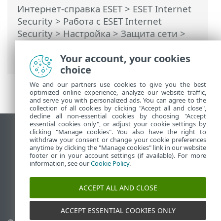
Интернет-справка ESET
>
ESET Internet
Security
>
Работа с ESET Internet
Security
>
Настройка
>
Защита сети
>
Диалоговые окна: защита сети >
Your account, your cookies
Установка соединения: обнаружение
choice
We and our partners use cookies to give you the best
optimized online experience, analyze our website traffic,
and serve you with personalized ads. You can agree to the
collection of all cookies by clicking "Accept all and close",
decline all non-essential cookies by choosing "Accept
essential cookies only", or adjust your cookie settings by
clicking "Manage cookies". You also have the right to
Использовать сайт для ПК
withdraw your consent or change your cookie preferences
End of Life
anytime by clicking the "Manage cookies" link in our website
footer or in your account settings (if available). For more
База знаний ESET
information, see our
Cookie Policy
.
Форум ESET
ESET Status Portal
ACCEPT ALL AND CLOSE
Региональная поддержка
ACCEPT ESSENTIAL COOKIES ONLY