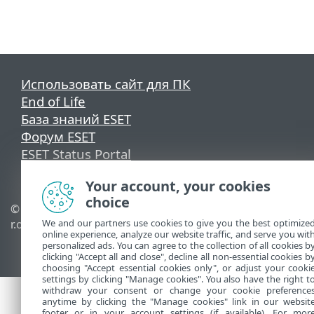
Использовать сайт для ПК
End of Life
База знаний ESET
Форум ESET
ESET Status Portal
Региональная поддержка
Your account, your cookies
choice
© 1992 - 2025 ESET, spol. s
Управлять файлами
We and our partners use cookies to give you the best optimize
r.o. - Все права защищены.
cookie
online experience, analyze our website traffic, and serve you wit
Политика в отношении
personalized ads. You can agree to the collection of all cookies b
файлов cookie
clicking "Accept all and close", decline all non-essential cookies b
choosing "Accept essential cookies only", or adjust your cooki
settings by clicking "Manage cookies". You also have the right t
withdraw your consent or change your cookie preference
anytime by clicking the "Manage cookies" link in our websit
footer or in your account settings (if available). For mor