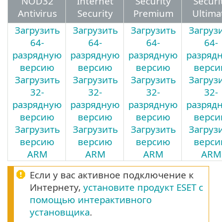
NOD32
Internet
Security
Securi
Antivirus
Security
Premium
Ultima
Загрузить
Загрузить
Загрузить
Загруз
64-
64-
64-
64-
разрядную
разрядную
разрядную
разряд
версию
версию
версию
верс
Загрузить
Загрузить
Загрузить
Загруз
32-
32-
32-
32-
разрядную
разрядную
разрядную
разряд
версию
версию
версию
верс
Загрузить
Загрузить
Загрузить
Загруз
версию
версию
версию
верс
ARM
ARM
ARM
ARM
Если у вас активное подключение к
Интернету,
установите продукт ESET с
помощью интерактивного
установщика
.