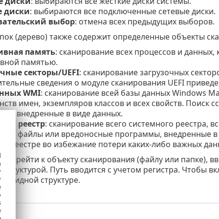
е диски
: выбираются все жесткие диски системы.
е диски
: выбираются все подключенные сетевые диски.
вательский выбор
: отмена всех предыдущих выборов.
апок (дерево) также содержит определенные объекты ск
ивная память
: сканирование всех процессов и данных
вной памятью.
очные секторы/UEFI
: сканирование загрузочных сектор
тельные сведения о модуле сканирования UEFI привед
анных WMI
: сканирование всей базы данных Windows Ma
нств имен, экземпляров классов и всех свойств. Поиск
мы, внедренные в виде данных.
ный реестр
: сканирование всего системного реестра, в
ные файлы или вредоносные программы, внедренные в 
я в реестре во избежание потери каких-либо важных дан
d
 перейти к объекту сканирования (файлу или папке), вв
h
структурой. Путь вводится с учетом регистра. Чтобы вк
y
вовидной структуре.
y
e
o
s
e
e