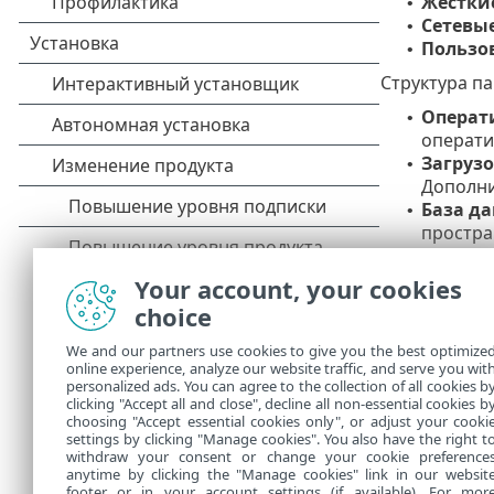
Жестки
•
Сетевы
•
Пользо
•
Структура п
Операт
•
операти
Загруз
•
Дополни
База д
•
простра
програм
Систем
•
Your account, your cookies
заражен
choice
остаетс
We and our partners use cookies to give you the best optimize
Чтобы быстро
online experience, analyze our website traffic, and serve you wit
древовидной 
personalized ads. You can agree to the collection of all cookies b
флажок в дре
clicking "Accept all and close", decline all non-essential cookies b
choosing "Accept essential cookies only", or adjust your cooki
settings by clicking "Manage cookies". You also have the right t
withdraw your consent or change your cookie preference
anytime by clicking the "Manage cookies" link in our websit
footer or in your account settings (if available). For mor