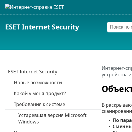
ESET Internet Security
Интернет-сп
устройства
>
Объек
В раскрыва
сканировани
По пар
•
Сменны
•