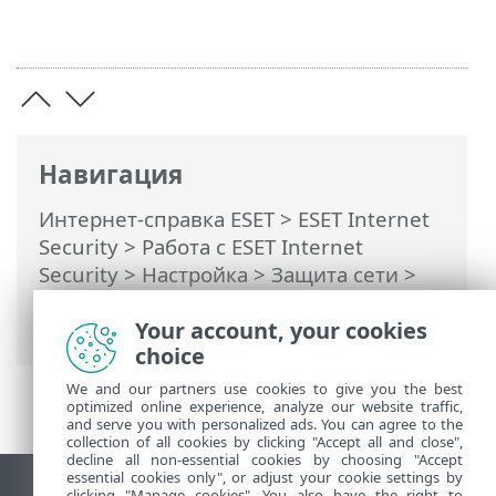
Навигация
Интернет-справка ESET
>
ESET Internet
Security
>
Работа с ESET Internet
Security
>
Настройка
>
Защита сети
>
Диалоговые окна: защита сети >
Your account, your cookies
Исходящее доверенное соединение
choice
We and our partners use cookies to give you the best
optimized online experience, analyze our website traffic,
and serve you with personalized ads. You can agree to the
collection of all cookies by clicking "Accept all and close",
decline all non-essential cookies by choosing "Accept
essential cookies only", or adjust your cookie settings by
clicking "Manage cookies". You also have the right to