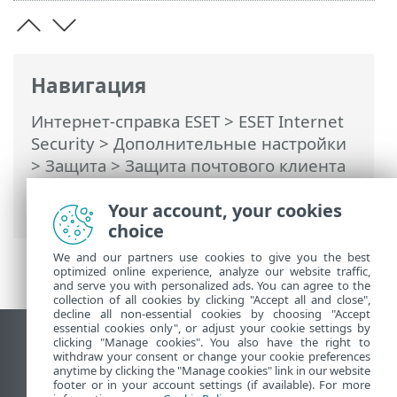
Навигация
Интернет-справка ESET
>
ESET Internet
Security
>
Дополнительные настройки
>
Защита
>
Защита почтового клиента
>
Защита транспортного уровня
>
Исключенные IP-адреса
Your account, your cookies
choice
We and our partners use cookies to give you the best
optimized online experience, analyze our website traffic,
and serve you with personalized ads. You can agree to the
collection of all cookies by clicking "Accept all and close",
decline all non-essential cookies by choosing "Accept
essential cookies only", or adjust your cookie settings by
clicking "Manage cookies". You also have the right to
Использовать сайт для ПК
withdraw your consent or change your cookie preferences
End of Life
anytime by clicking the "Manage cookies" link in our website
footer or in your account settings (if available). For more
База знаний ESET