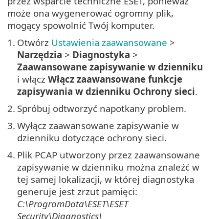
przez wsparcie techniczne ESET, ponieważ
może ona wygenerować ogromny plik,
mogący spowolnić Twój komputer.
1.
Otwórz
Ustawienia zaawansowane
>
Narzędzia
>
Diagnostyka
>
Zaawansowane zapisywanie w dzienniku
i włącz
Włącz zaawansowane funkcje
zapisywania w dzienniku Ochrony sieci
.
2.
Spróbuj odtworzyć napotkany problem.
3.
Wyłącz zaawansowane zapisywanie w
dzienniku dotyczące ochrony sieci.
4.
Plik PCAP utworzony przez zaawansowane
zapisywanie w dzienniku można znaleźć w
tej samej lokalizacji, w której diagnostyka
generuje jest zrzut pamięci:
C:\ProgramData\ESET\ESET
Security\Diagnostics\