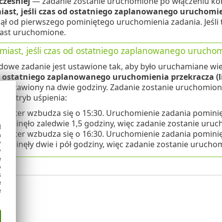
cześniej
— zadanie zostanie uruchomione po włączeniu ko
ast, jeśli czas od ostatniego zaplanowanego uruchomien
nął od pierwszego pominiętego uruchomienia zadania. Jeśli 
ast uruchomione.
miast, jeśli czas od ostatniego zaplanowanego uruchomi
dowe zadanie jest ustawione tak, aby było uruchamiane wie
d ostatniego zaplanowanego uruchomienia przekracza (l
st ustawiony na dwie godziny. Zadanie zostanie uruchomion
ie w tryb uśpienia:
puter wzbudza się o 15:30. Uruchomienie zadania pominięt
00 minęło zaledwie 1,5 godziny, więc zadanie zostanie uruc
d
puter wzbudza się o 16:30. Uruchomienie zadania pominięt
h
y
00 minęły dwie i pół godziny, więc zadanie zostanie urucho
y
e
o
s
e
e