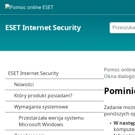
ESET Internet Security
Pomoc online
Okna dialog
Pomini
Zadanie może
poniższych op
W nastę
•
komputer