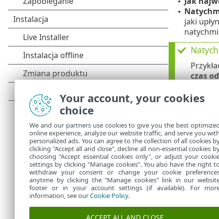
Jak najw
•
Natychmi
•
jaki upły
natychmi
Natych
Przykła
czas o
czas je
Your account, your cookies
przejdz
choice
Kom
•
14:
We and our partners use cookies to give you the best optimize
Kom
•
online experience, analyze our website traffic, and serve you wit
personalized ads. You can agree to the collection of all cookies b
14:
clicking "Accept all and close", decline all non-essential cookies b
choosing "Accept essential cookies only", or adjust your cooki
settings by clicking "Manage cookies". You also have the right t
withdraw your consent or change your cookie preference
anytime by clicking the "Manage cookies" link in our websit
footer or in your account settings (if available). For mor
information, see our
Cookie Policy
.
ACCEPT ALL AND CLOSE