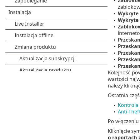
Zablokow
•
zabloko
Wykryte 
•
Wykryte
•
Zablokow
•
interneto
Przeska
•
Przeskan
•
Przeskan
•
Przeskan
•
Przeskan
•
Kolejność pow
wartości najw
należy klikną
Ostatnia częś
Kontrola 
•
Anti-Thef
•
Po włączeniu 
Kliknięcie sy
o raportach 