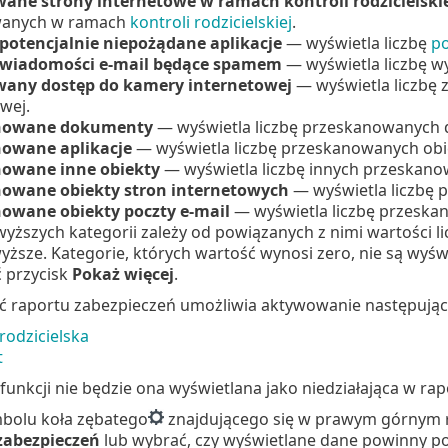
ane strony internetowe w ramach kontroli rodzicielski
wanych w ramach
kontroli rodzicielskiej
.
potencjalnie niepożądane aplikacje
— wyświetla liczbę
po
 wiadomości e-mail będące spamem
— wyświetla liczbę w
any dostęp do kamery internetowej
— wyświetla liczbę
wej.
nowane dokumenty
— wyświetla liczbę przeskanowanych
owane aplikacje
— wyświetla liczbę przeskanowanych ob
owane inne obiekty
— wyświetla liczbę innych przeskano
owane obiekty stron internetowych
— wyświetla liczbę 
owane obiekty poczty e-mail
— wyświetla liczbę przeska
yższych kategorii zależy od powiązanych z nimi wartości l
yższe. Kategorie, których wartość wynosi zero, nie są wyświ
ć przycisk
Pokaż więcej
.
ć raportu zabezpieczeń umożliwia aktywowanie następujący
rodzicielska
t
funkcji nie będzie ona wyświetlana jako niedziałająca w ra
mbolu koła zębatego
znajdującego się w prawym górnym
zabezpieczeń
lub wybrać, czy wyświetlane dane powinny poc