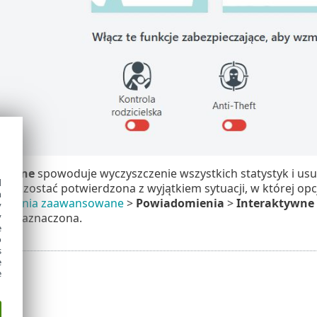
j dane
spowoduje wyczyszczenie wszystkich statystyk i usun
d
usi zostać potwierdzona z wyjątkiem sytuacji, w której op
h
awienia zaawansowane
>
Powiadomienia
>
Interaktywne 
y
est zaznaczona.
y
e
o
s
e
e