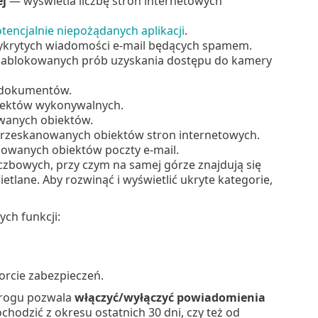
ej
— wyświetla liczbę stron internetowych
tencjalnie niepożądanych aplikacji
.
ykrytych wiadomości e-mail będących spamem.
 zablokowanych prób uzyskania dostępu do kamery
 dokumentów.
iektów wykonywalnych.
wanych obiektów.
przeskanowanych obiektów stron internetowych.
nowanych obiektów poczty e-mail.
iczbowych, przy czym na samej górze znajdują się
etlane. Aby rozwinąć i wyświetlić ukryte kategorie,
ch funkcji:
porcie zabezpieczeń.
 rogu pozwala
włączyć/wyłączyć powiadomienia
hodzić z okresu ostatnich 30 dni, czy też od