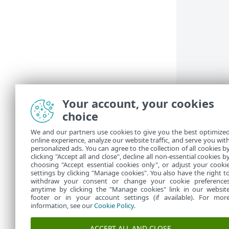
Your account, your cookies
choice
Opcja
Resetu
We and our partners use cookies to give you the best optimize
Czynność ta m
online experience, analyze our website traffic, and serve you wit
obszarze
Ust
personalized ads. You can agree to the collection of all cookies b
>
Edytuj
nie j
clicking "Accept all and close", decline all non-essential cookies b
choosing "Accept essential cookies only", or adjust your cooki
settings by clicking "Manage cookies". You also have the right t
withdraw your consent or change your cookie preference
anytime by clicking the "Manage cookies" link in our websit
footer or in your account settings (if available). For mor
information, see our
Cookie Policy
.
ACCEPT ALL AND CLOSE