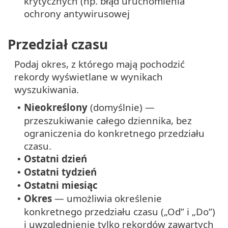
krytycznych (np. błąd uruchomienia
ochrony antywirusowej
Przedział czasu
Podaj okres, z którego mają pochodzić
rekordy wyświetlane w wynikach
wyszukiwania.
Nieokreślony
(domyślnie) —
•
przeszukiwanie całego dziennika, bez
ograniczenia do konkretnego przedziału
czasu.
Ostatni dzień
•
Ostatni tydzień
•
Ostatni miesiąc
•
Okres
— umożliwia określenie
•
konkretnego przedziału czasu („Od” i „Do”)
i uwzględnienie tylko rekordów zawartych