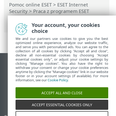
Pomoc online ESET
>
ESET Internet
Security
>
Praca z programem ESET
Internet Security
>
Narzędzia
>
Pliki
dziennika
> Filtrowanie dziennika
Your account, your cookies
choice
We and our partners use cookies to give you the best
optimized online experience, analyze our website traffic,
and serve you with personalized ads. You can agree to the
collection of all cookies by clicking "Accept all and close",
decline all non-essential cookies by choosing "Accept
essential cookies only", or adjust your cookie settings by
Wyświetl witrynę internetową dla
clicking "Manage cookies". You also have the right to
withdraw your consent or change your cookie preferences
komputerów
anytime by clicking the "Manage cookies" link in our website
footer or in your account settings (if available). For more
End of Life
information, see our
Cookie Policy
.
Baza wiedzy ESET
Forum ESET
ACCEPT ALL AND CLOSE
ESET Status Portal
Pomoc regionalna
ACCEPT ESSENTIAL COOKIES ONLY