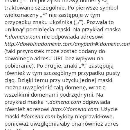
Znaki „*.” na początku nazwy domeny są
traktowane szczególnie. Po pierwsze symbol
wieloznaczny „*” nie zastępuje w tym
przypadku znaku ukośnika („/”). Pozwala to
uniknąć pominięcia maski. Na przykład maska
*.domena.com
nie odpowiada adresowi
http://dowolnadomena.com/anypath#.domena.co
(taki przyrostek może zostać dodany do
dowolnego adresu URL bez wpływu na
pobieranie). Po drugie, znaki „*.” zastępują
również w tym szczególnym przypadku pusty
ciąg. Dzięki temu przy użyciu jednej maski
można uwzględnić całą domenę, wraz z
wszelkimi domenami podrzędnymi. Na
przykład maska
*.domena.com
odpowiada
również adresowi
http://domena.com
. Użycie
maski
*domena.com
byłoby nieprawidłowe,
ponieważ uwzględniałaby ona również adres