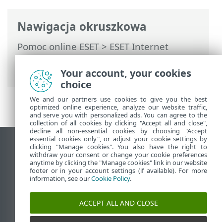
Nawigacja okruszkowa
Pomoc online ESET
>
ESET Internet
Security
>
Ustawienia zaawansowane
>
Zabezpieczenia
> Ochrona przeglądarek
Your account, your cookies
choice
We and our partners use cookies to give you the best
optimized online experience, analyze our website traffic,
and serve you with personalized ads. You can agree to the
collection of all cookies by clicking "Accept all and close",
decline all non-essential cookies by choosing "Accept
essential cookies only", or adjust your cookie settings by
Wyświetl witrynę internetową dla
clicking "Manage cookies". You also have the right to
withdraw your consent or change your cookie preferences
komputerów
anytime by clicking the "Manage cookies" link in our website
footer or in your account settings (if available). For more
End of Life
information, see our
Cookie Policy
.
Baza wiedzy ESET
Forum ESET
ACCEPT ALL AND CLOSE
ESET Status Portal