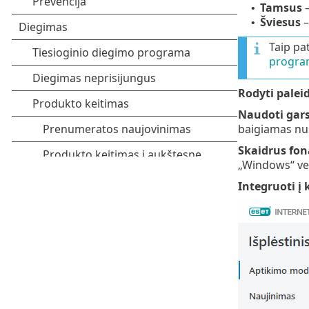
Tamsus
–
•
Šviesus
–
•
Taip pa
progra
Rodyti palei
Naudoti gars
baigiamas nu
Skaidrus fon
„Windows“ ver
Integruoti į