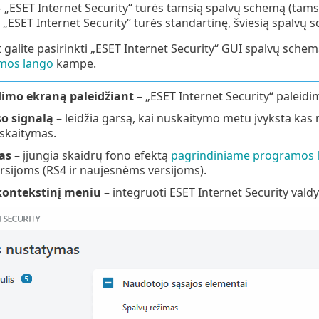
 „ESET Internet Security“ turės tamsią spalvų schemą (tams
 „ESET Internet Security“ turės standartinę, šviesią spalvų 
t galite pasirinkti „ESET Internet Security“ GUI spalvų sche
mos lango
kampe.
dimo ekraną paleidžiant
– „ESET Internet Security“ palei
o signalą
– leidžia garsą, kai nuskaitymo metu įvyksta kas
skaitymas.
as
– įjungia skaidrų fono efektą
pagrindiniame programos 
sijoms (RS4 ir naujesnėms versijoms).
 kontekstinį meniu
– integruoti ESET Internet Security val