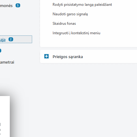
d
h
y