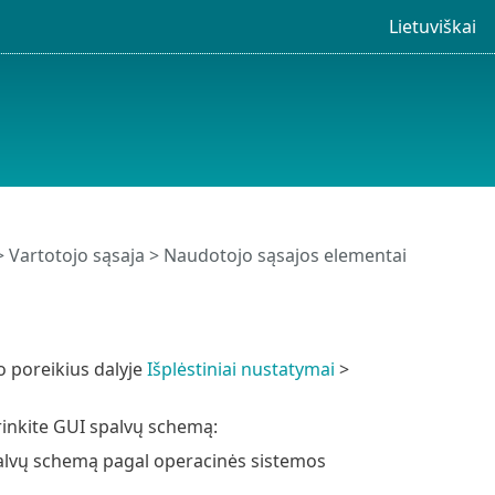
Lietuviškai
>
Vartotojo sąsaja
> Naudotojo sąsajos elementai
o poreikius dalyje
Išplėstiniai nustatymai
>
rinkite GUI spalvų schemą:
palvų schemą pagal operacinės sistemos