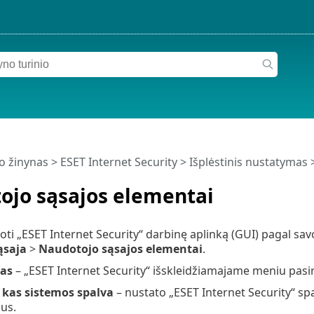
o žinynas
>
ESET Internet Security
>
Išplėstinis nustatymas
ojo sąsajos elementai
oti „ESET Internet Security“ darbinę aplinką (GUI) pagal sav
ąsaja
>
Naudotojo sąsajos elementai
.
mas
– „ESET Internet Security“ išskleidžiamajame meniu pasi
, kas sistemos spalva
– nustato „ESET Internet Security“ s
us.