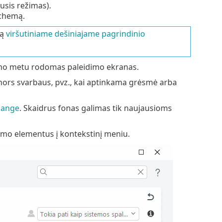
usis režimas).
schemą.
mą
viršutiniame dešiniajame pagrindinio
dimo metu rodomas paleidimo ekranas.
 nors svarbaus, pvz., kai aptinkama grėsmė arba
lange
. Skaidrus fonas galimas tik naujausioms
dymo elementus į kontekstinį meniu.