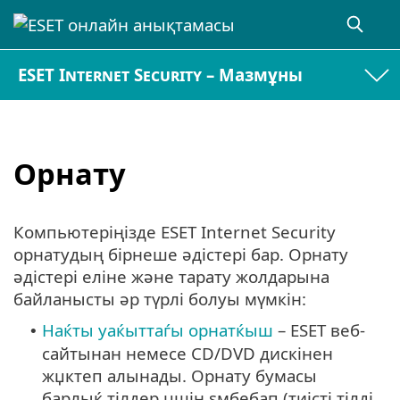
ESET Internet Security – Мазмұны
Орнату
Компьютеріңізде ESET Internet Security
орнатудың бірнеше әдістері бар. Орнату
әдістері еліне және тарату жолдарына
байланысты әр түрлі болуы мүмкін:
Наќты уаќыттаѓы орнатќыш
– ESET веб-
•
сайтынан немесе CD/DVD дискінен
жџктеп алынады. Орнату бумасы
барлыќ тілдер џшін ѕмбебап (тиісті тілді