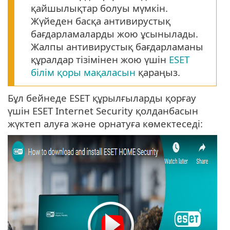
қайшылықтар болуы мүмкін.
Жүйеден басқа антивирустық
бағдарламаларды жою ұсынылады.
Жалпы антивирустық бағдарламаны
құралдар тізімінен жою үшін
ESET
білім қоры мақаласын
қараңыз.
Бұл бейнеде ESET құрылғыларды қорғау
үшін ESET Internet Security қолданбасын
жүктеп алуға және орнатуға көмектеседі: