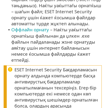
тањдањыз). Наќты уаќыттаѓы орнатќыш
– шаѓын файл; ESET Internet Security
орнату џшін ќажет ќосымша файлдар
автоматты тџрде жџктеп алынады.
Оффлайн орнату
– Наќты уаќыттаѓы
•
орнатќыш файлынан да џлкен .exe
файлын пайдаланады жѕне орнатуды
аяќтау џшін интернет байланысын
немесе ќосымша файлдарды ќажет
етпейді.
ESET Internet Security Бағдарламасын
орнату алдында компьютерде басқа
антивирустық бағдарламалар
орнатылмағанын тексеріңіз. Егер бір
компьютерде екі немесе одан көп
антивирустық шешімдер орнатылған
болса, олардың арасында