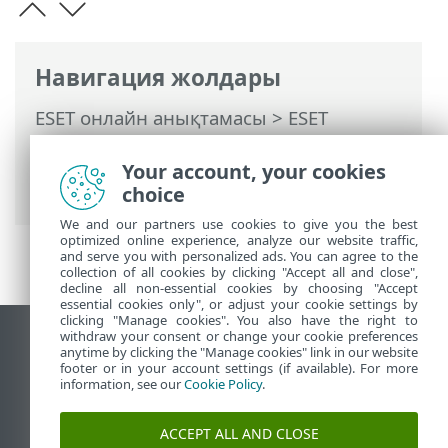
Навигация жолдары
ESET онлайн анықтамасы
>
ESET
Internet Security
>
Өнімді іске қосу
>
Белсендіру сәтсіз аяқталды — жалпы
Your account, your cookies
сценарийлер
choice
We and our partners use cookies to give you the best
optimized online experience, analyze our website traffic,
and serve you with personalized ads. You can agree to the
collection of all cookies by clicking "Accept all and close",
decline all non-essential cookies by choosing "Accept
essential cookies only", or adjust your cookie settings by
clicking "Manage cookies". You also have the right to
withdraw your consent or change your cookie preferences
Жұмыс үстеліндегі сайтты қарау
anytime by clicking the "Manage cookies" link in our website
footer or in your account settings (if available). For more
End of Life
information, see our
Cookie Policy
.
ESET білім қоры
ESET форумы
ACCEPT ALL AND CLOSE
ESET Status Portal