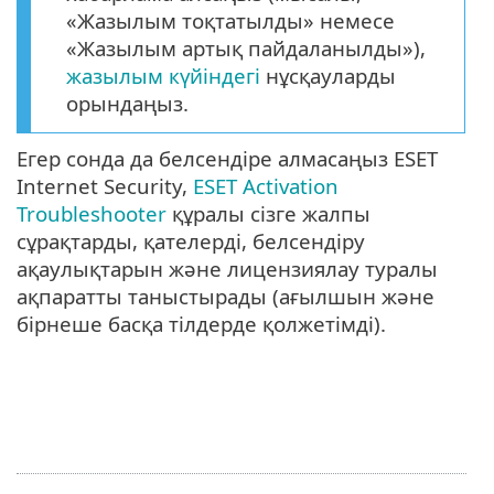
«Жазылым тоқтатылды» немесе
«Жазылым артық пайдаланылды»),
жазылым күйіндегі
нұсқауларды
орындаңыз.
Егер сонда да белсендіре алмасаңыз ESET
Internet Security,
ESET Activation
Troubleshooter
құралы сізге жалпы
сұрақтарды, қателерді, белсендіру
ақаулықтарын және лицензиялау туралы
ақпаратты таныстырады (ағылшын және
бірнеше басқа тілдерде қолжетімді).