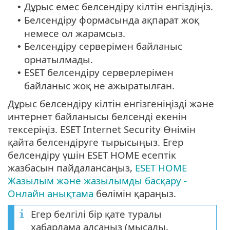
Дұрыс емес белсендіру кілтін енгіздіңіз.
•
Белсендіру формасында ақпарат жоқ
•
немесе ол жарамсыз.
Белсендіру серверімен байланыс
•
орнатылмады.
ESET белсендіру серверлерімен
•
байланыс жоқ не ажыратылған.
Дұрыс белсендіру кілтін енгізгеніңізді және
интернет байланысы белсенді екенін
тексеріңіз. ESET Internet Security Өнімін
қайта белсендіруге тырысыңыз. Егер
белсендіру үшін ESET HOME есептік
жазбасын пайдалансаңыз,
ESET HOME
Жазылым және жазылымды басқару -
Онлайн анықтама
бөлімін қараңыз.
Егер белгілі бір қате туралы
хабарлама алсаңыз (мысалы,