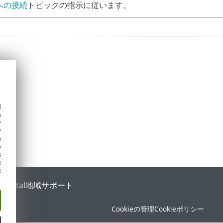
への接続
トピックの指示に従います。
d
h
y
y
e
o
s
e
e
 Portal
地域サポート
Cookieの管理
Cookieポリシー