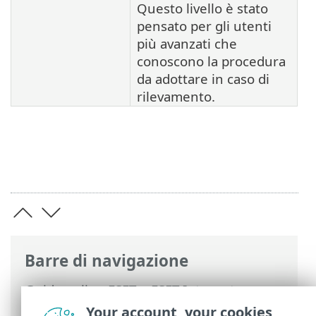
Questo livello è stato
pensato per gli utenti
più avanzati che
conoscono la procedura
da adottare in caso di
rilevamento.
Barre di navigazione
Guida online ESET
>
ESET Internet
Security
>
Configurazione avanzata
>
Your account, your cookies