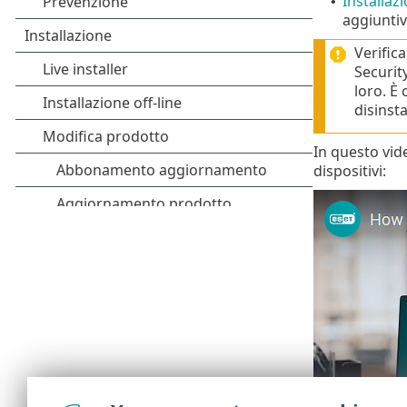
Installazi
•
aggiuntiv
Verific
Securit
loro. È 
disinst
In questo vide
dispositivi: