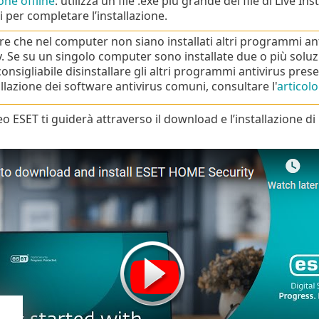
one offline
: utilizza un file .exe più grande del file di Live I
i per completare l’installazione.
are che nel computer non siano installati altri programmi ant
y. Se su un singolo computer sono installate due o più soluzi
consigliabile disinstallare gli altri programmi antivirus pres
allazione dei software antivirus comuni, consultare l'
articol
o ESET ti guiderà attraverso il download e l’installazione di