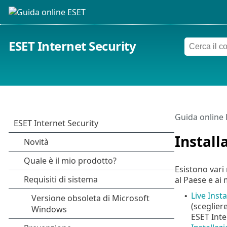
ESET Internet Security
Guida online
Install
Esistono vari 
al Paese e ai 
Live Insta
•
(scegliere
ESET Inte