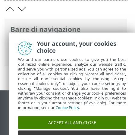
Barre di navigazione
Guida online ESET
>
ESET Internet
Your account, your cookies
Security
>
Utilizzo di ESET Internet
choice
Security
> Strumenti
We and our partners use cookies to give you the best
optimized online experience, analyze our website traffic,
and serve you with personalized ads. You can agree to the
collection of all cookies by clicking "Accept all and close",
decline all non-essential cookies by choosing "Accept
essential cookies only", or adjust your cookie settings by
clicking "Manage cookies". You also have the right to
withdraw your consent or change your cookie preferences
anytime by clicking the "Manage cookies" link in our website
Visualizza sito desktop
footer or in your account settings (if available). For more
information, see our
Cookie Policy
.
End of Life
ESET Knowledge Base
ACCEPT ALL AND CLOSE
Forum ESET
ESET Status Portal