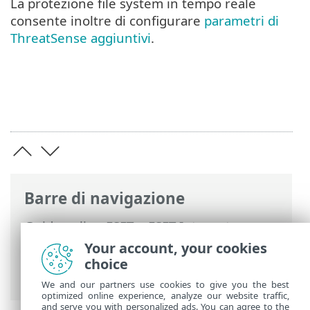
La protezione file system in tempo reale
consente inoltre di configurare
parametri di
ThreatSense aggiuntivi
.
Barre di navigazione
Guida online ESET
>
ESET Internet
Security
>
Configurazione avanzata
>
Your account, your cookies
Protezioni
> Protezione file system in
choice
tempo reale
We and our partners use cookies to give you the best
optimized online experience, analyze our website traffic,
and serve you with personalized ads. You can agree to the