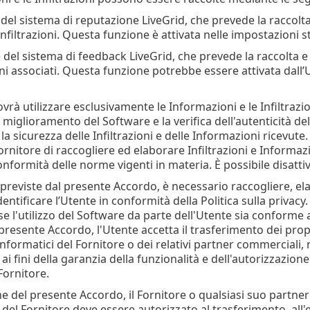
 del sistema di reputazione LiveGrid, che prevede la raccolta 
 Infiltrazioni. Questa funzione è attivata nelle impostazioni
e del sistema di feedback LiveGrid, che prevede la raccolta e l
i associati. Questa funzione potrebbe essere attivata dall’U
ovrà utilizzare esclusivamente le Informazioni e le Infiltrazioni
 il miglioramento del Software e la verifica dell'autenticità 
la sicurezza delle Infiltrazioni e delle Informazioni ricevute
rnitore di raccogliere ed elaborare Infiltrazioni e Informazi
conformità delle norme vigenti in materia. È possibile disatt
tà previste dal presente Accordo, è necessario raccogliere, e
dentificare l’Utente in conformità della Politica sulla privacy.
se l'utilizzo del Software da parte dell'Utente sia conforme 
l presente Accordo, l'Utente accetta il trasferimento dei pro
informatici del Fornitore o dei relativi partner commerciali, 
 ai fini della garanzia della funzionalità e dell'autorizzazion
 Fornitore.
ne del presente Accordo, il Fornitore o qualsiasi suo partne
 del Fornitore deve essere autorizzato al trasferimento, all