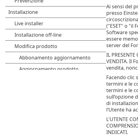
Ai sensi del p
presso Einste
circoscrizion
("ESET" o "il 
Software speci
essere memori
server del For
IL PRESENTE
VENDITA. Il Fo
vendita, nonch
Facendo clic s
termini e le 
termini e le c
sull’opzione d
di installazi
l’Utente ha ac
L'UTENTE CO
COMPRENSION
INDICATI.