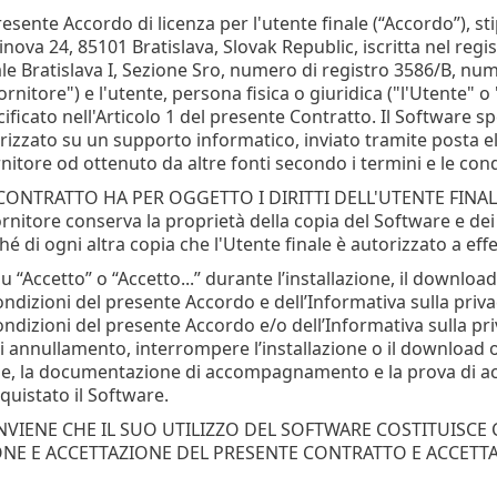
resente Accordo di licenza per l'utente finale (“Accordo”), stip
inova 24, 85101 Bratislava, Slovak Republic, iscritta nel reg
ale Bratislava I, Sezione Sro, numero di registro 3586/B, n
Fornitore") e l'utente, persona fisica o giuridica ("l'Utente" o 
ficato nell'Articolo 1 del presente Contratto. Il Software s
zzato su un supporto informatico, inviato tramite posta elet
nitore od ottenuto da altre fonti secondo i termini e le condi
 CONTRATTO HA PER OGGETTO I DIRITTI DELL'UTENTE FINA
rnitore conserva la proprietà della copia del Software e dei 
é di ogni altra copia che l'Utente finale è autorizzato a ef
u “Accetto” o “Accetto...” durante l’installazione, il download,
condizioni del presente Accordo e dell’Informativa sulla pri
ondizioni del presente Accordo e/o dell’Informativa sulla pr
i annullamento, interrompere l’installazione o il download o
one, la documentazione di accompagnamento e la prova di acqu
quistato il Software.
NVIENE CHE IL SUO UTILIZZO DEL SOFTWARE COSTITUISCE
E E ACCETTAZIONE DEL PRESENTE CONTRATTO E ACCETTA D