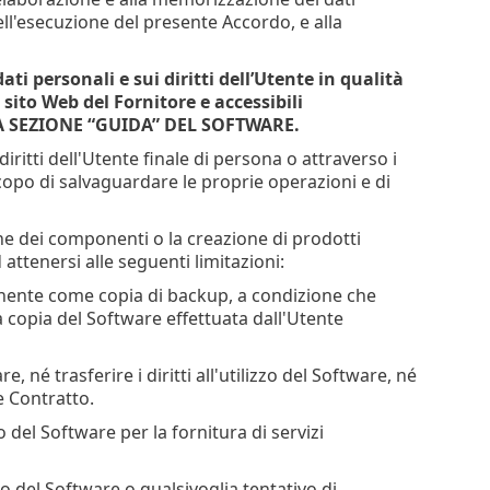
ell'esecuzione del presente Accordo, e alla
ati personali e sui diritti dell’Utente in qualità
 sito Web del Fornitore e accessibili
 LA SEZIONE “GUIDA” DEL SOFTWARE.
diritti dell'Utente finale di persona o attraverso i
scopo di salvaguardare le proprie operazioni e di
one dei componenti o la creazione di prodotti
 attenersi alle seguenti limitazioni:
anente come copia di backup, a condizione che
a copia del Software effettuata dall'Utente
 né trasferire i diritti all'utilizzo del Software, né
e Contratto.
zo del Software per la fornitura di servizi
o del Software o qualsivoglia tentativo di