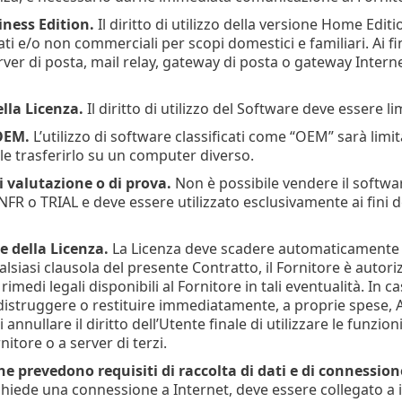
ness Edition.
Il diritto di utilizzo della versione Home Edi
ti e/o non commerciali per scopi domestici e familiari. Ai fi
ver di posta, mail relay, gateway di posta o gateway Intern
lla Licenza.
Il diritto di utilizzo del Software deve essere l
OEM.
L’utilizzo di software classificati come “OEM” sarà limi
le trasferirlo su un computer diverso.
 valutazione o di prova.
Non è possibile vendere il softwar
NFR o TRIAL e deve essere utilizzato esclusivamente ai fini de
e della Licenza.
La Licenza deve scadere automaticamente al
alsiasi clausola del presente Contratto, il Fornitore è autor
o i rimedi legali disponibili al Fornitore in tali eventualità. I
distruggere o restituire immediatamente, a proprie spese, A f
i annullare il diritto dell’Utente finale di utilizzare le funz
nitore o a server di terzi.
e prevedono requisiti di raccolta di dati e di connession
chiede una connessione a Internet, deve essere collegato a int