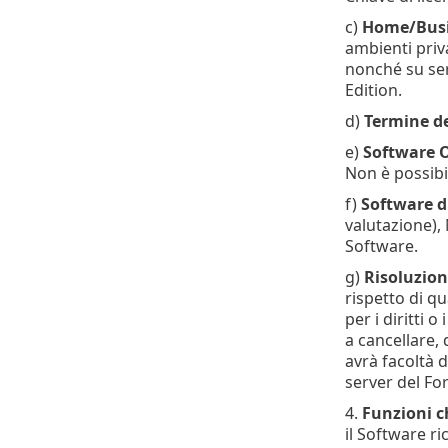
c)
Home/Busi
ambienti priva
nonché su ser
Edition.
d)
Termine de
e)
Software 
Non è possibi
f)
Software di
valutazione), 
Software.
g)
Risoluzion
rispetto di qu
per i diritti 
a cancellare, 
avrà facoltà d
server del For
4.
Funzioni ch
il Software ri