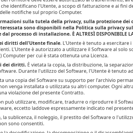
he identificano l'Utente, a scopo di fatturazione e ai fini d
delle notifiche sul proprio Computer.
ormazioni sulla tutela della privacy, sulla protezione dei d
teressata sono disponibili nella Politica sulla privacy sul
 dal processo di installazione. È ALTRESÌ DISPONIBILE
ei diritti dell'Utente finale
. L'Utente è tenuto a esercitare i 
nti. L'Utente è autorizzato a utilizzare il Software al solo 
l) Computer per cui è stata ottenuta una Licenza.
 dei diritti.
È vietata la copia, la distribuzione, la separazi
oftware. Durante l'utilizzo del Software, l'Utente è tenuto ad
ata una copia del Software su supporto per l'archivio perm
on venga installata o utilizzata su altri computer. Ogni altr
na violazione del presente Contratto.
n può utilizzare, modificare, tradurre o riprodurre il Software,
ftware, eccetto laddove espressamente indicato nel present
, la sublicenza, il noleggio, il prestito del Software o l'utiliz
on sono consentiti.
te la decodificazione, la decomposizione o il disassemblaggi