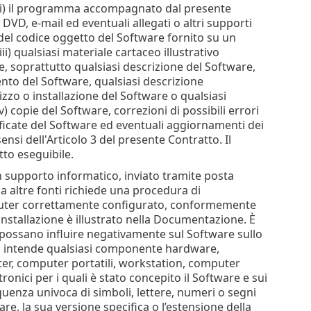
: (i) il programma accompagnato dal presente
 DVD, e-mail ed eventuali allegati o altri supporti
 del codice oggetto del Software fornito su un
i) qualsiasi materiale cartaceo illustrativo
e, soprattutto qualsiasi descrizione del Software,
ento del Software, qualsiasi descrizione
ilizzo o installazione del Software o qualsiasi
) copie del Software, correzioni di possibili errori
ificate del Software ed eventuali aggiornamenti dei
nsi dell'Articolo 3 del presente Contratto. Il
to eseguibile.
un supporto informatico, inviato tramite posta
da altre fonti richiede una procedura di
Computer correttamente configurato, conformemente
installazione è illustrato nella Documentazione. È
ossano influire negativamente sul Software sullo
si intende qualsiasi componente hardware,
ter, computer portatili, workstation, computer
ttronici per i quali è stato concepito il Software e sui
equenza univoca di simboli, lettere, numeri o segni
ware, la sua versione specifica o l’estensione della