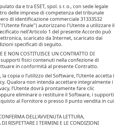
ulato da e tra ESET, spol. s r. o., con sede legale
istro delle imprese di competenza del tribunale
umero di identificazione commerciale 31333532
"l'Utente finale") autorizzano l'Utente a utilizzare il
pecificato nell'Articolo 1 del presente Accordo può
tronica, scaricato da Internet, scaricato dai
zioni specificati di seguito.
LE E NON COSTITUISCE UN CONTRATTO DI
supporti fisici contenuti nella confezione di
fettuare in conformità al presente Contratto.
 la copia o l’utilizzo del Software, l’Utente accetta i
vacy. Qualora non intenda accettare integralmente i
ivacy, l’Utente dovrà prontamente fare clic
ppure eliminare o restituire il Software, i supporti
isto al Fornitore o presso il punto vendita in cui
 CONFERMA DELL'AVVENUTA LETTURA,
I RISPETTARE I TERMINI E LE CONDIZIONI