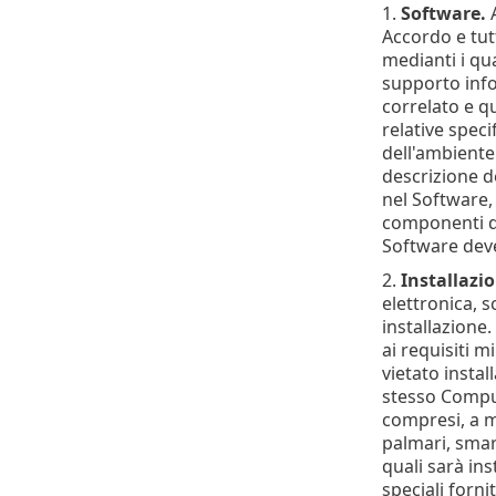
1.
Software.
A
Accordo e tutt
medianti i qu
supporto infor
correlato e q
relative spec
dell'ambiente 
descrizione de
nel Software,
componenti del
Software deve
2.
Installazi
elettronica, s
installazione
ai requisiti m
vietato insta
stesso Comput
compresi, a m
palmari, smart
quali sarà ins
speciali forni