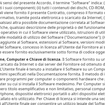
i sensi del presente Accordo, il termine "Software" indica
i i suoi componenti; (ii) tutti i contenuti dei dischi, CD-ROM,
ali viene fornito il presente Contratto, compreso il formato
mativo, tramite posta elettronica o scaricato da Internet; (ii
ualsiasi altra possibile documentazione correlata al Softwar
ifiche, qualsiasi descrizione delle proprietà o del funzionam
operativo in cui il Software viene utilizzato, istruzioni di ut
lle modalità di utilizzo del Software ("Documentazione"); (iv
 aggiunte al Software, estensioni al Software, versioni mod
 Software, concesso in licenza all'Utente dal Fornitore ai se
 essere fornito esclusivamente sotto forma di codice ogget
one, Computer e Chiave di licenza
. Il Software fornito su 
caricato da Internet o dai server del Fornitore od ottenuto 
. L'Utente finale è tenuto a installare il Software su un 
inimi specificati nella Documentazione fornita. Il metodo di 
llare programmi per computer o componenti hardware che p
er su cui si installa il Software medesimo. Per Computer 
ero titolo esemplificativo e non limitativo, personal compu
phone, dispositivi elettronici portatili o altri dispositivi ele
tallato e/o utilizzato. Per Chiave di licenza si intende una s
ti all’Utente finale per consentire un utilizzo legale del Soft