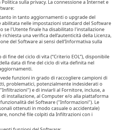
a Politica sulla privacy. La connessione a Internet e
ftware:
di tanto in tanto aggiornamenti o upgrade del
 abilitata nelle impostazioni standard del Software
e l'Utente finale ha disabilitato l'installazione
richiesta una verifica dell’autenticità della Licenza,
one del Software ai sensi dell’Informativa sulla
i fine del ciclo di vita (“Criterio EOL”), disponibile
lla data di fine del ciclo di vita definita nel
i aggiornamenti.
vede funzioni in grado di raccogliere campioni di
ti, problematici, potenzialmente indesiderati o
filtrazioni") e di inviarli al Fornitore, incluse, a
 di installazione, al Computer e/o alla piattaforma
e funzionalità del Software ("Informazioni"). Le
sonali ottenuti in modo casuale o accidentale)
re, nonché file colpiti da Infiltrazioni con i
guenti funzioni del Software: