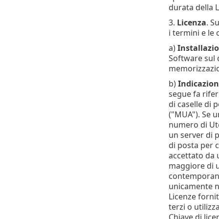
durata della 
3.
Licenza
. S
i termini e le 
a)
Installazio
Software sul 
memorizzazion
b)
Indicazion
segue fa rifer
di caselle di
("MUA"). Se u
numero di Uten
un server di p
di posta per c
accettato da 
maggiore di u
contemporanea
unicamente nel
Licenze forni
terzi o utili
Chiave di lic