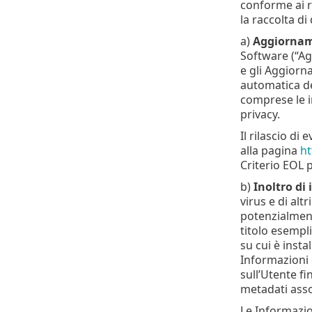
conforme ai re
la raccolta di
a)
Aggiornam
Software (“Ag
e gli Aggiorn
automatica deg
comprese le i
privacy.
Il rilascio di
alla pagina
ht
Criterio EOL p
b)
Inoltro di 
virus e di al
potenzialmente
titolo esempl
su cui è insta
Informazioni 
sull’Utente fi
metadati asso
Le Informazio