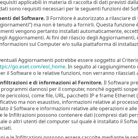
quisiti applicabili in materia di raccolta di dati previsti dall
 dati sono requisiti necessari per le seguenti funzioni del So
enti del Software.
Il Fornitore è autorizzato a rilasciare 
giornamenti”) ma non è tenuto a fornirli. Questa funzione è
amenti vengono pertanto installati automaticamente, eccetto s
li Aggiornamenti. Ai fini del rilascio degli Aggiornamenti, è 
nformazioni sul Computer e/o sulla piattaforma di installazi
 eventuali Aggiornamenti potrebbe essere soggetto al Criterio d
tps://go.eset.com/eol_home
. In seguito al raggiungimento de
er il Software o le relative funzioni, non verranno rilasciat
infiltrazioni e di informazioni al Fornitore.
Il Software pre
tri programmi dannosi per il computer, nonché oggetti sospet
 pericolosi, come file, URL, pacchetti IP e frame Ethernet ("In
ificativo ma non esaustivo, informazioni relative al processo
llato il Software e informazioni relative alle operazioni e all
e le Infiltrazioni possono contenere dati (compresi dati per
nale o altri utenti del computer sul quale è installato il Softwa
ciati.
ni e le Infiltrazioni possono essere raccolte mediante le se