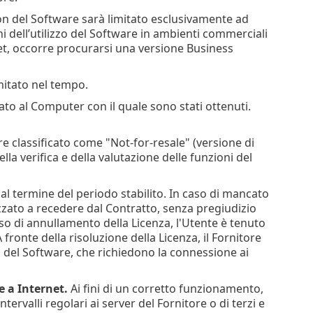
tion del Software sarà limitato esclusivamente ad
ni dell’utilizzo del Software in ambienti commerciali
et, occorre procurarsi una versione Business
imitato nel tempo.
tato al Computer con il quale sono stati ottenuti.
e classificato come "Not-for-resale" (versione di
lla verifica e della valutazione delle funzioni del
 termine del periodo stabilito. In caso di mancato
izzato a recedere dal Contratto, senza pregiudizio
n caso di annullamento della Licenza, l'Utente è tenuto
ronte della risoluzione della Licenza, il Fornitore
ioni del Software, che richiedono la connessione ai
e a Internet.
Ai fini di un corretto funzionamento,
ervalli regolari ai server del Fornitore o di terzi e