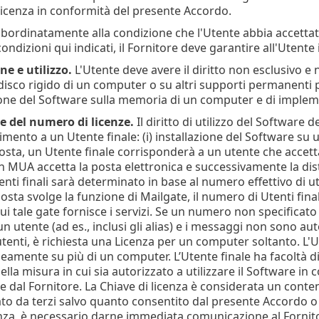
Licenza in conformità del presente Accordo.
ubordinatamente alla condizione che l'Utente abbia accettato
condizioni qui indicati, il Fornitore deve garantire all'Utente i
ne e utilizzo.
L'Utente deve avere il diritto non esclusivo e 
disco rigido di un computer o su altri supporti permanenti pe
e del Software sulla memoria di un computer e di implemen
e del numero di licenze.
Il diritto di utilizzo del Software
imento a un Utente finale: (i) installazione del Software su 
 posta, un Utente finale corrisponderà a un utente che accet
n MUA accetta la posta elettronica e successivamente la dist
ti finali sarà determinato in base al numero effettivo di ute
osta svolge la funzione di Mailgate, il numero di Utenti fina
ui tale gate fornisce i servizi. Se un numero non specificato d
un utente (ad es., inclusi gli alias) e i messaggi non sono a
tenti, è richiesta una Licenza per un computer soltanto. L'U
mente su più di un computer. L’Utente finale ha facoltà di i
la misura in cui sia autorizzato a utilizzare il Software in 
te dal Fornitore. La Chiave di licenza è considerata un cont
zzato da terzi salvo quanto consentito dal presente Accordo 
enza, è necessario darne immediata comunicazione al Fornit