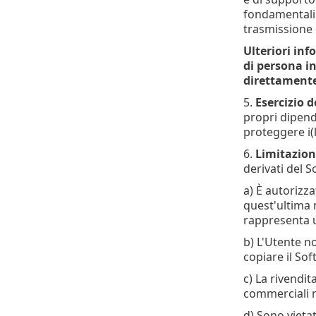
fondamentali c
trasmissione 
Ulteriori inf
di persona in
direttamente
5.
Esercizio d
propri dipende
proteggere i(
6.
Limitazioni
derivati del S
a) È autorizz
quest'ultima n
rappresenta u
b) L'Utente no
copiare il So
c) La rivendita
commerciali n
d) Sono vieta