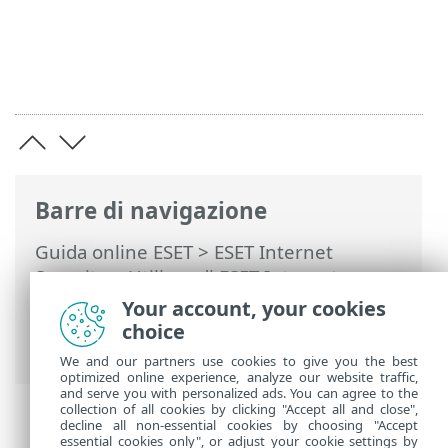
Barre di navigazione
Guida online ESET
>
ESET Internet
Security
>
Utilizzo di ESET Internet
Security
>
Account ESET HOME
>
Esegui
Your account, your cookies
la connessione a ESET HOME
> Effettua
choice
l’autenticazione a ESET HOME
We and our partners use cookies to give you the best
optimized online experience, analyze our website traffic,
and serve you with personalized ads. You can agree to the
collection of all cookies by clicking "Accept all and close",
decline all non-essential cookies by choosing "Accept
essential cookies only", or adjust your cookie settings by