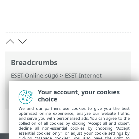
Breadcrumbs
ESET Online súgó
>
ESET Internet
Security
>
További beállítások
>
Ellenőrzések
>
Kivételek
>
Your account, your cookies
Teljesítménybeli kivételek
choice
We and our partners use cookies to give you the best
optimized online experience, analyze our website traffic,
and serve you with personalized ads. You can agree to the
collection of all cookies by clicking "Accept all and close",
decline all non-essential cookies by choosing "Accept
essential cookies only", or adjust your cookie settings by
clicking "Manage cookies". You also have the right to