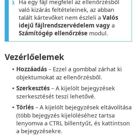
Ha egy fájl megfelel az ellenőrzésből
való kizárás feltételeinek, az abban
talált kártevőket nem észleli a
Valós
idejű fájlrendszervédelem vagy
a
Számítógép ellenőrzése
modul.
Vezérlőelemek
Hozzáadás
– Ezzel a gombbal zárhat ki
•
objektumokat az ellenőrzésből.
Szerkesztés
– A kijelölt bejegyzések
•
szerkesztését teszi lehetővé.
Törlés
– A kijelölt bejegyzések eltávolítása
•
(több bejegyzés kijelöléséhez tartsa
lenyomva a CTRL billentyűt, és kattintson
a bejegyzésekre.