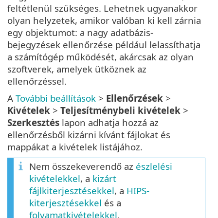
feltétlenül szükséges. Lehetnek ugyanakkor
olyan helyzetek, amikor valóban ki kell zárnia
egy objektumot: a nagy adatbázis-
bejegyzések ellenőrzése például lelassíthatja
a számítógép működését, akárcsak az olyan
szoftverek, amelyek ütköznek az
ellenőrzéssel.
A
További beállítások
>
Ellenőrzések
>
Kivételek
>
Teljesítménybeli kivételek
>
Szerkesztés
lapon adhatja hozzá az
ellenőrzésből kizárni kívánt fájlokat és
mappákat a kivételek listájához.
Nem összekeverendő az
észlelési
kivételekkel
, a
kizárt
fájlkiterjesztésekkel
, a
HIPS-
kiterjesztésekkel
és a
folyamatkivételekkel
.