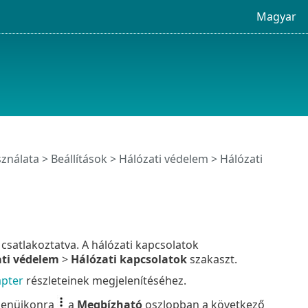
Magyar
sználata
>
Beállítások
>
Hálózati védelem
> Hálózati
csatlakoztatva. A hálózati kapcsolatok
ti védelem
>
Hálózati kapcsolatok
szakaszt.
apter
részleteinek megjelenítéséhez.
 menüikonra
a
Megbízható
oszlopban a következő