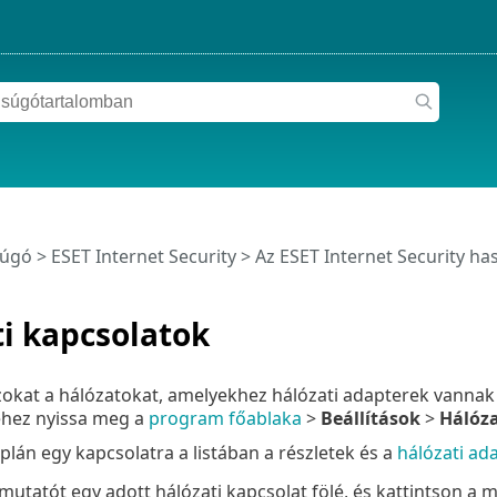
súgó
>
ESET Internet Security
>
Az ESET Internet Security ha
i kapcsolatok
zokat a hálózatokat, amelyekhez hálózati adapterek vannak 
hez nyissa meg a
program főablaka
>
Beállítások
>
Hálóza
plán egy kapcsolatra a listában a részletek és a
hálózati ad
mutatót egy adott hálózati kapcsolat fölé, és kattintson a