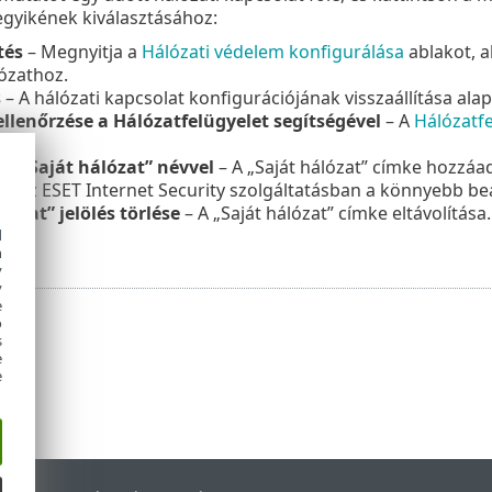
gyikének kiválasztásához:
tés
– Megnyitja a
Hálózati védelem konfigurálása
ablakot, 
ózathoz.
s
– A hálózati kapcsolat konfigurációjának visszaállítása alap
ellenőrzése a Hálózatfelügyelet segítségével
– A
Hálózatfe
hoz.
és „Saját hálózat” névvel
– A „Saját hálózat” címke hozzáad
i az ESET Internet Security szolgáltatásban a könnyebb be
lózat” jelölés törlése
– A „Saját hálózat” címke eltávolítás
d
h
y
y
e
o
s
e
e