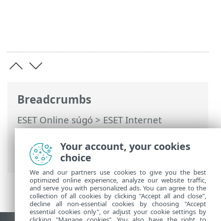
Breadcrumbs
ESET Online súgó
>
ESET Internet
Security
>
Az ESET Internet Security
használata
>
Beállítások
>
Hálózati
Your account, your cookies
védelem
> IP-címek ideiglenes tiltólistája
choice
We and our partners use cookies to give you the best
optimized online experience, analyze our website traffic,
and serve you with personalized ads. You can agree to the
collection of all cookies by clicking "Accept all and close",
decline all non-essential cookies by choosing "Accept
essential cookies only", or adjust your cookie settings by
clicking "Manage cookies". You also have the right to