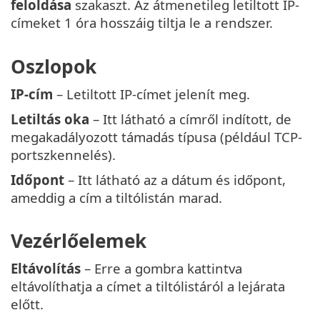
feloldása
szakaszt. Az átmenetileg letiltott IP-
címeket 1 óra hosszáig tiltja le a rendszer.
Oszlopok
IP-cím
– Letiltott IP-címet jelenít meg.
Letiltás oka
– Itt látható a címről indított, de
megakadályozott támadás típusa (például TCP-
portszkennelés).
Időpont
– Itt látható az a dátum és időpont,
ameddig a cím a tiltólistán marad.
Vezérlőelemek
Eltávolítás
– Erre a gombra kattintva
eltávolíthatja a címet a tiltólistáról a lejárata
előtt.