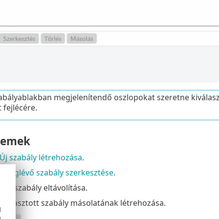
abályablakban megjelenítendő oszlopokat szeretne kiválasz
 fejlécére.
lemek
Új szabály létrehozása
.
–
Meglévő szabály szerkesztése
.
vő szabály eltávolítása.
kiválasztott szabály másolatának létrehozása.
d
h