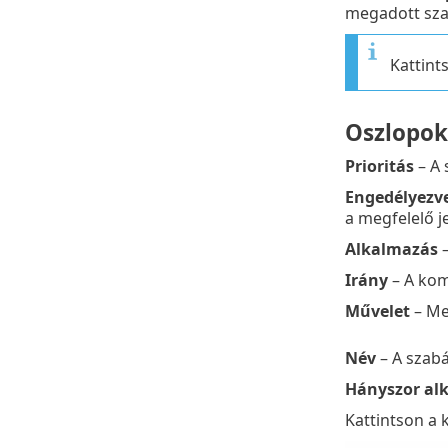
megadott sza
Kattint
Oszlopok
Prioritás
– A 
Engedélyezv
a megfelelő j
Alkalmazás
–
Irány
– A kom
Művelet
– Meg
Név
– A szabá
Hányszor al
Kattintson a 