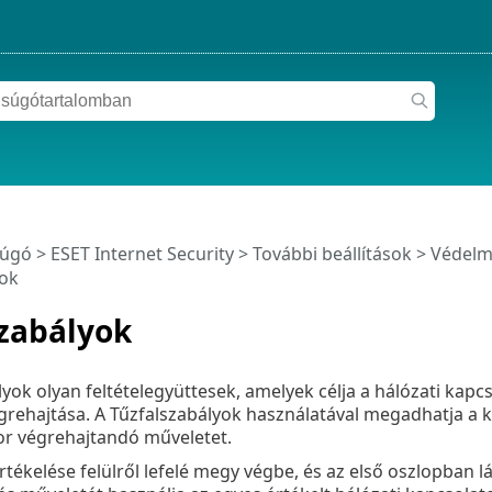
súgó
>
ESET Internet Security
>
További beállítások
>
Védelm
yok
szabályok
yok olyan feltételegyüttesek, amelyek célja a hálózati kapcso
rehajtása. A Tűzfalszabályok használatával megadhatja a k
or végrehajtandó műveletet.
rtékelése felülről lefelé megy végbe, és az első oszlopban l