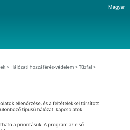
Magyar
ek
>
Hálózati hozzáférés-védelem
>
Tűzfal
>
latok ellenőrzése, és a feltételekkel társított
ülönböző típusú hálózati kapcsolatok
átható a prioritásuk. A program az első