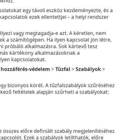
okhoz.
olatokat egy távoli eszköz kezdeményezte, és a
apcsolatok ezek ellentettjei – a helyi rendszer
lyezi vagy megtagadja-e azt. A kéretlen, nem
k a számítógépen. Ha ilyen kapcsolat jön létre,
zni próbáló alkalmazásra. Sok kártevő tesz
 más kártékony alkalmazásoknak a
ilyen kapcsolatokat.
 hozzáférés-védelem
>
Tûzfal
>
Szabályok
>
egy bizonyos körét. A tűzfalszabályok szűréséhez
tkező feltételek alapján szűrheti a szabályokat:
Az összes előre definiált szabály megjelenítéséhez
kapcsolót. Ezek a szabályok letilthatók, előre