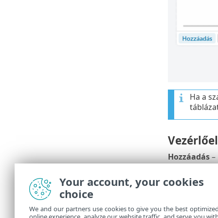
Ha a sz
táblázat
Vezérlőe
Hozzáadás
–
Szerkesztés
Your account, your cookies
Törlés
– Meglé
choice
Másolás
– A 
We and our partners use cookies to give you the best optimize
online experience, analyze our website traffic, and serve you wit