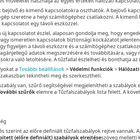
s műveletét használja az egyes értékelt hálózati kapcsolat
 bejövő és kimenő kapcsolatokra oszthatók. A bejövő kapcs
ógép szeretne a helyi számítógéphez csatlakozni. A kimenő k
apcsolatot egy távoli eszközzel.
 új kapcsolatot észlel, alaposan gondolja meg, hogy engedé
agy ismeretlen kapcsolatok biztonsági kockázatot jelentene
ogy figyeljen a távoli eszközre és a számítógéphez csatlako
 magánjellegű adatok megszerzésére és továbbítására, vagy
kra való letöltésére. A tűzfallal észlelheti és bonthatja az 
lyokat a
További beállítások
>
Védelmi funkciók
>
Hálózati
zakaszban tekintheti meg és szerkesztheti.
szabály van, szűrő segítségével megjelenítheti a szabályok 
További szűrők
elemre a Tűzfalszabályok lista felett. A köve
ség
s szerint az előre definiált tűzfalszabályok rejtve vannak. 
ített (előre definiált) szabályok elrejtése
szöveg melletti 