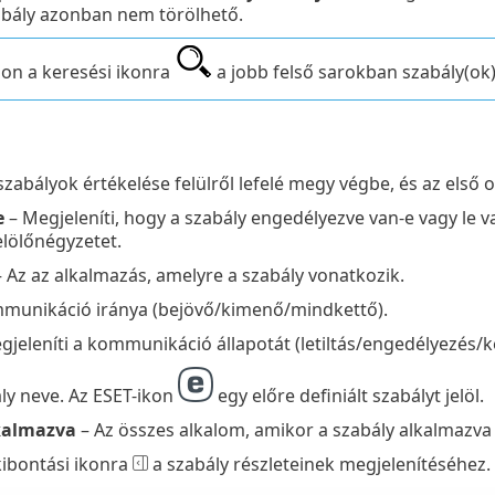
bály azonban nem törölhető.
son a keresési ikonra
a jobb felső sarokban szabály(ok
szabályok értékelése felülről lefelé megy végbe, és az első 
e
– Megjeleníti, hogy a szabály engedélyezve van-e vagy le va
elölőnégyzetet.
 Az az alkalmazás, amelyre a szabály vonatkozik.
munikáció iránya (bejövő/kimenő/mindkettő).
jeleníti a kommunikáció állapotát (letiltás/engedélyezés/k
ly neve. Az ESET-ikon
egy előre definiált szabályt jelöl.
kalmazva
– Az összes alkalom, amikor a szabály alkalmazva l
kibontási ikonra
a szabály részleteinek megjelenítéséhez.