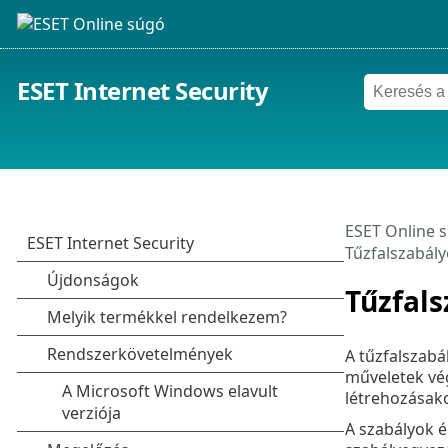
ESET Internet Security
ESET Online 
Tűzfalszabál
Tűzfal
A tűzfalszabál
műveletek vég
létrehozásak
A szabályok é