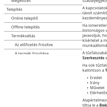
szabályegyezé
A kapcsolatok
távoli számít
kezdeményez k
Ha ismeretlen
biztonságos v
javasoljuk, h
kísérletet a
munkaállomáso
A tűzfalszabá
Szerkesztés
s
Ha sok tűzfal
kattintson a
Eredet
•
Irány
•
Művelet
•
Elérhető
•
Alapértelmezé
tiltsa le a
Beép